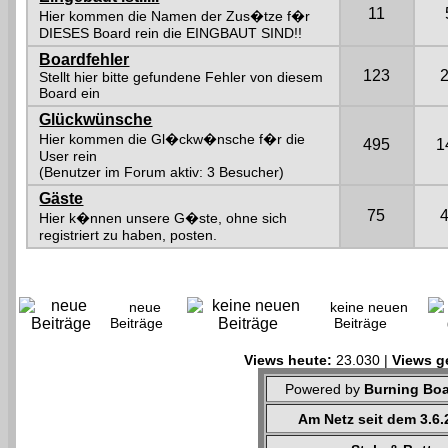
11
Hier kommen die Namen der Zus�tze f�r
DIESES Board rein die EINGBAUT SIND!!
Boardfehler
123
Stellt hier bitte gefundene Fehler von diesem
Board ein
Glückwünsche
Hier kommen die Gl�ckw�nsche f�r die
495
1
User rein
(Benutzer im Forum aktiv: 3 Besucher)
Gäste
75
Hier k�nnen unsere G�ste, ohne sich
registriert zu haben, posten.
neue
keine neuen
Beiträge
Beiträge
Views heute:
23.030 |
Views g
Powered by
Burning Boa
Am Netz seit dem 3.6