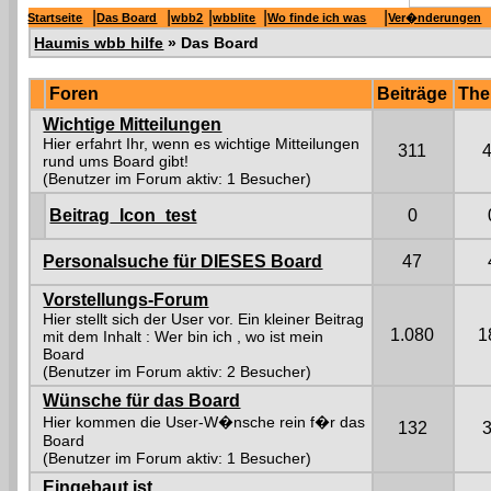
|
|
|
|
|
Startseite
Das Board
wbb2
wbblite
Wo finde ich was
Ver�nderungen
Haumis wbb hilfe
» Das Board
Foren
Beiträge
Th
Wichtige Mitteilungen
Hier erfahrt Ihr, wenn es wichtige Mitteilungen
311
rund ums Board gibt!
(Benutzer im Forum aktiv: 1 Besucher)
Beitrag_Icon_test
0
Personalsuche für DIESES Board
47
Vorstellungs-Forum
Hier stellt sich der User vor. Ein kleiner Beitrag
1.080
1
mit dem Inhalt : Wer bin ich , wo ist mein
Board
(Benutzer im Forum aktiv: 2 Besucher)
Wünsche für das Board
Hier kommen die User-W�nsche rein f�r das
132
Board
(Benutzer im Forum aktiv: 1 Besucher)
Eingebaut ist.....