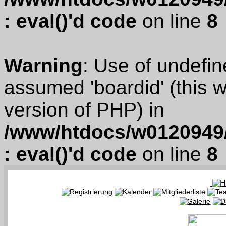
: eval()'d code
on line
8
Warning
: Use of undefin
assumed 'boardid' (this wi
version of PHP) in
/www/htdocs/w0120949/
: eval()'d code
on line
8