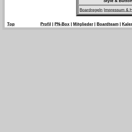
Style & Butt
Boardregeln
Impressum & H
Top
Profil
|
PN-Box
|
Mitglieder
|
Boardteam
|
Kale