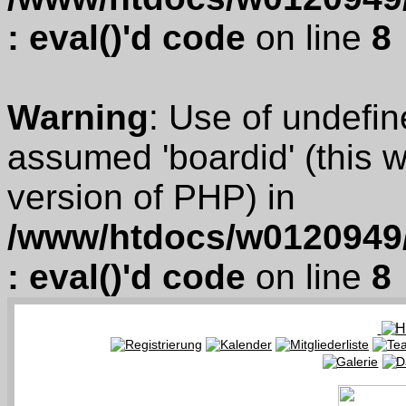
: eval()'d code
on line
8
Warning
: Use of undefin
assumed 'boardid' (this wi
version of PHP) in
/www/htdocs/w0120949/
: eval()'d code
on line
8