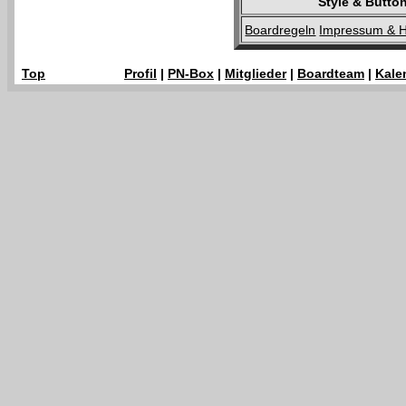
Style & Butt
Boardregeln
Impressum & H
Top
Profil
|
PN-Box
|
Mitglieder
|
Boardteam
|
Kale