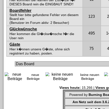
Hier kommen die Namen der Zus�tze f�r
DIESES Board rein die EINGBAUT SIND!!
Boardfehler
Stellt hier bitte gefundene Fehler von diesem
123
Board ein
(Benutzer im Forum aktiv: 2 Besucher)
Glückwünsche
495
1
Hier kommen die Gl�ckw�nsche f�r die
User rein
Gäste
75
Hier k�nnen unsere G�ste, ohne sich
registriert zu haben, posten.
neue
keine neuen
Beiträge
Beiträge
Views heute:
15.266 |
Views g
Powered by
Burning Boa
Am Netz seit dem 3.6