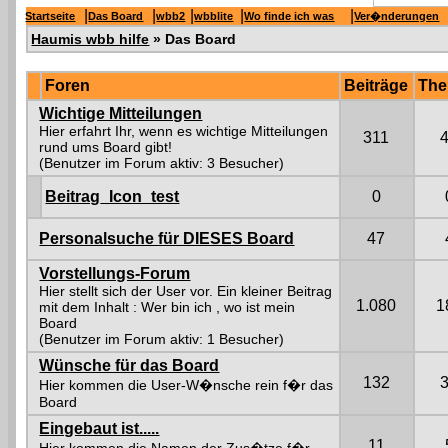
|
|
|
|
|
Startseite
Das Board
wbb2
wbblite
Wo finde ich was
Ver�nderungen
Haumis wbb hilfe
» Das Board
Foren
Beiträge
Th
Wichtige Mitteilungen
Hier erfahrt Ihr, wenn es wichtige Mitteilungen
311
rund ums Board gibt!
(Benutzer im Forum aktiv: 3 Besucher)
Beitrag_Icon_test
0
Personalsuche für DIESES Board
47
Vorstellungs-Forum
Hier stellt sich der User vor. Ein kleiner Beitrag
1.080
1
mit dem Inhalt : Wer bin ich , wo ist mein
Board
(Benutzer im Forum aktiv: 1 Besucher)
Wünsche für das Board
132
Hier kommen die User-W�nsche rein f�r das
Board
Eingebaut ist.....
11