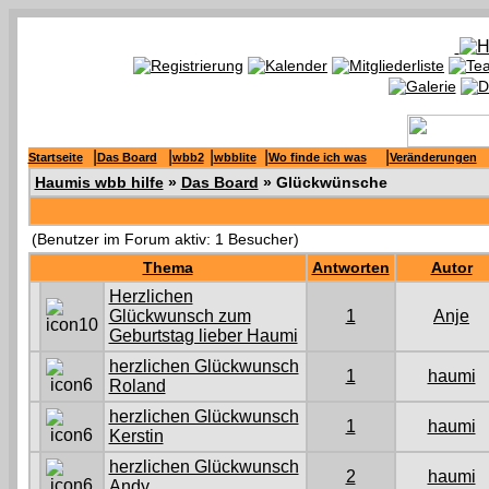
|
|
|
|
|
Startseite
Das Board
wbb2
wbblite
Wo finde ich was
Veränderungen
Haumis wbb hilfe
»
Das Board
» Glückwünsche
(Benutzer im Forum aktiv: 1 Besucher)
Thema
Antworten
Autor
Herzlichen
Glückwunsch zum
1
Anje
Geburtstag lieber Haumi
herzlichen Glückwunsch
1
haumi
Roland
herzlichen Glückwunsch
1
haumi
Kerstin
herzlichen Glückwunsch
2
haumi
Andy