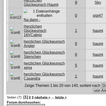
Herzlichen
9
Sky
Glückwunsch Haumi
0
sigi47
Na dann -
Herzlichen
Glückwunsch
1
haumi
16VCabrio
herzlichen Glückwunsch
0
haumi
Angler
herzlichen Glückwunsch
0
haumi
Sternchen
herzlichen Glückwunsch
5
haumi
xena
herzlichen Glückwunsch
1
haumi
Casandra
Zeige Themen 1 bis 20 von 140, sortiert nach
[1]
Seiten (7):
2
3
nächste »
...
letzte »
Forum durchsuchen: