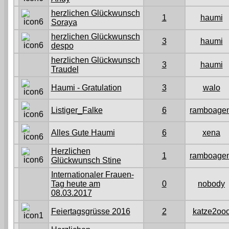
herzlichen Glückwunsch
1
haumi
Soraya
herzlichen Glückwunsch
3
haumi
despo
herzlichen Glückwunsch
3
haumi
Traudel
Haumi - Gratulation
3
walo
Listiger_Falke
6
ramboagen
Alles Gute Haumi
6
xena
Herzlichen
1
ramboagen
Glückwunsch Stine
Internationaler Frauen-
Tag heute am
0
nobody
08.03.2017
Feiertagsgrüsse 2016
2
katze2oo