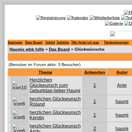
|
|
|
|
|
Startseite
Das Board
wbb2
wbblite
Wo finde ich was
Veränderungen
Haumis wbb hilfe
»
Das Board
» Glückwünsche
(Benutzer im Forum aktiv: 3 Besucher)
Thema
Antworten
Autor
Herzlichen
Glückwunsch zum
1
Anje
Geburtstag lieber Haumi
herzlichen Glückwunsch
1
haumi
Roland
herzlichen Glückwunsch
1
haumi
Kerstin
herzlichen Glückwunsch
2
haumi
Andy