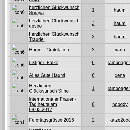
herzlichen Glückwunsch
1
haumi
Soraya
herzlichen Glückwunsch
3
haumi
despo
herzlichen Glückwunsch
3
haumi
Traudel
Haumi - Gratulation
3
walo
Listiger_Falke
6
ramboagen
Alles Gute Haumi
6
xena
Herzlichen
1
ramboagen
Glückwunsch Stine
Internationaler Frauen-
Tag heute am
0
nobody
08.03.2017
Feiertagsgrüsse 2016
2
katze2oo