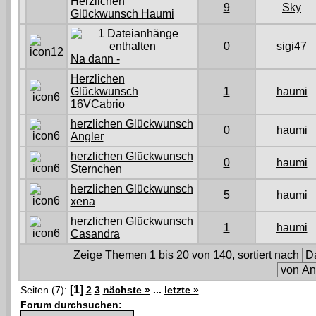
Herzlichen
9
Sky
Glückwunsch Haumi
0
sigi47
Na dann -
Herzlichen
Glückwunsch
1
haumi
16VCabrio
herzlichen Glückwunsch
0
haumi
Angler
herzlichen Glückwunsch
0
haumi
Sternchen
herzlichen Glückwunsch
5
haumi
xena
herzlichen Glückwunsch
1
haumi
Casandra
Zeige Themen 1 bis 20 von 140, sortiert nach
[1]
Seiten (7):
2
3
nächste »
...
letzte »
Forum durchsuchen: