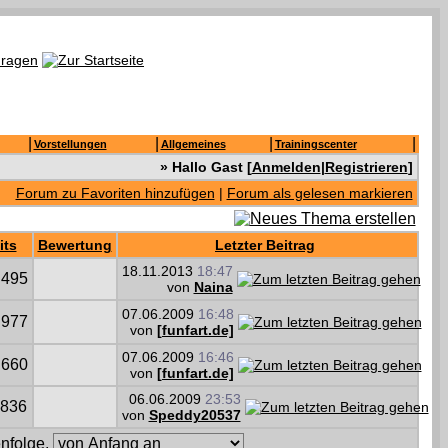
|
|
|
|
Vorstellungen
Allgemeines
Trainingscenter
» Hallo Gast [
Anmelden
|
Registrieren
]
Forum zu Favoriten hinzufügen
|
Forum als gelesen markieren
its
Bewertung
Letzter Beitrag
18.11.2013
18:47
.495
von
Naina
07.06.2009
16:48
.977
von
[funfart.de]
07.06.2009
16:46
.660
von
[funfart.de]
06.06.2009
23:53
.836
von
Speddy20537
nfolge,