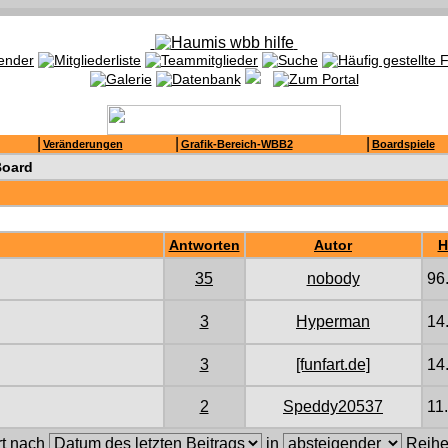
|
|
|
Veränderungen
Grafik-Bereich-WBB2
Boardspiele
Board
Antworten
Autor
H
35
nobody
96
3
Hyperman
14
3
[funfart.de]
14
2
Speddy20537
11
rt nach
in
Reihe