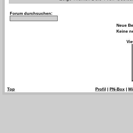
Forum durchsuchen:
Neue Be
Keine n
Vie
Top
Profil
|
PN-Box
|
Mi