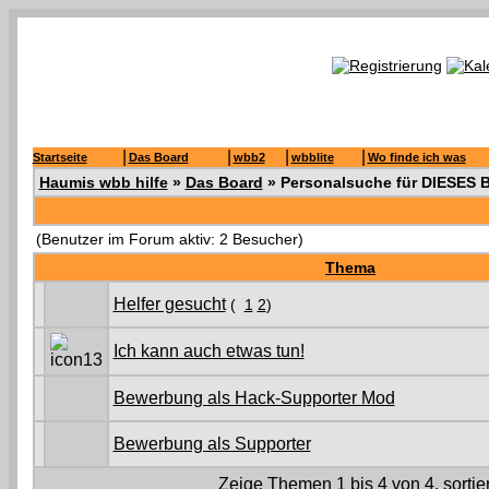
|
|
|
|
Startseite
Das Board
wbb2
wbblite
Wo finde ich was
Haumis wbb hilfe
»
Das Board
» Personalsuche für DIESES 
(Benutzer im Forum aktiv: 2 Besucher)
Thema
Helfer gesucht
(
1
2
)
Ich kann auch etwas tun!
Bewerbung als Hack-Supporter Mod
Bewerbung als Supporter
Zeige Themen 1 bis 4 von 4, sortie