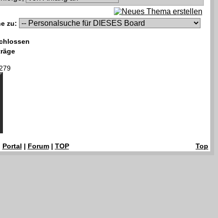
e zu:
chlossen
träge
279
|
Portal
|
Forum
|
TOP
Top