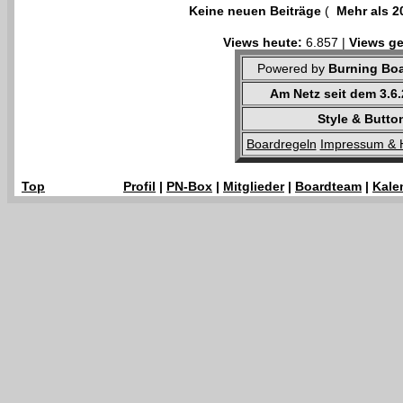
Keine neuen Beiträge
(
Mehr als 2
Views heute:
6.857 |
Views ge
Powered by
Burning Boa
Am Netz seit dem 3.6
Style & Butto
Boardregeln
Impressum & 
Top
Profil
|
PN-Box
|
Mitglieder
|
Boardteam
|
Kale