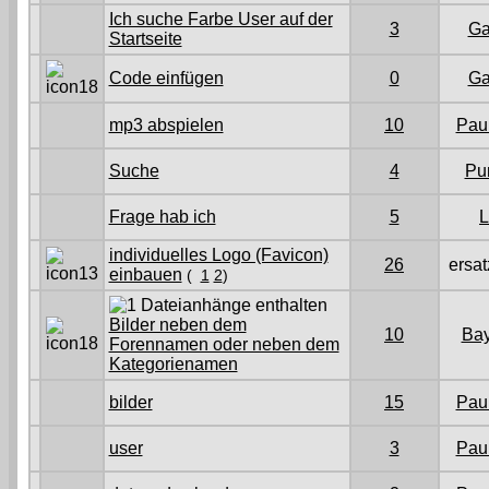
Ich suche Farbe User auf der
3
Ga
Startseite
Code einfügen
0
Ga
mp3 abspielen
10
Pau
Suche
4
Pu
Frage hab ich
5
L
individuelles Logo (Favicon)
26
ersat
einbauen
(
1
2
)
Bilder neben dem
10
Ba
Forennamen oder neben dem
Kategorienamen
bilder
15
Pau
user
3
Pau