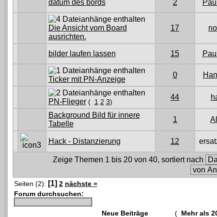
datum des bords
2
Pau
Die Ansicht vom Board
17
no
ausrichten.
bilder laufen lassen
15
Pau
0
Han
Ticker mit PN-Anzeige
44
h
PN-Flieger
(
1
2
3
)
Background Bild für innere
1
A
Tabelle
Hack - Distanzierung
12
ersat
Zeige Themen 1 bis 20 von 40, sortiert nach
[1]
Seiten (2):
2
nächste »
Forum durchsuchen:
Neue Beiträge
(
Mehr als 2