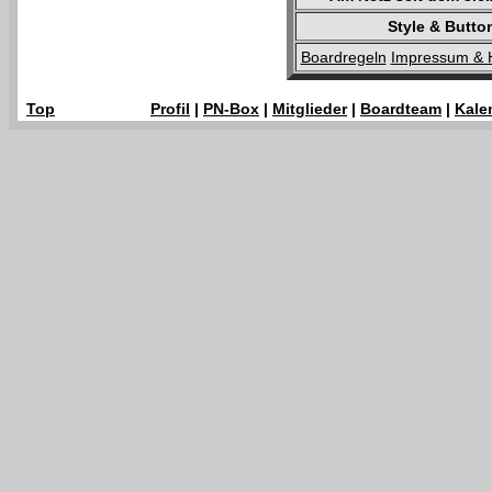
Style & Butto
Boardregeln
Impressum & 
Top
Profil
|
PN-Box
|
Mitglieder
|
Boardteam
|
Kale