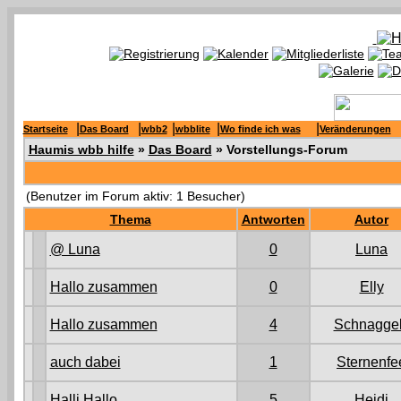
|
|
|
|
|
Startseite
Das Board
wbb2
wbblite
Wo finde ich was
Veränderungen
Haumis wbb hilfe
»
Das Board
» Vorstellungs-Forum
(Benutzer im Forum aktiv: 1 Besucher)
Thema
Antworten
Autor
@ Luna
0
Luna
Hallo zusammen
0
Elly
Hallo zusammen
4
Schnagge
auch dabei
1
Sternenfe
Halli Hallo
5
Heidi