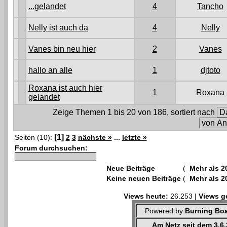
...gelandet
4
Tancho
Nelly ist auch da
4
Nelly
Vanes bin neu hier
2
Vanes
hallo an alle
1
djtoto
Roxana ist auch hier
1
Roxana
gelandet
Zeige Themen 1 bis 20 von 186, sortiert nach
[1]
Seiten (10):
2
3
nächste »
...
letzte »
Forum durchsuchen:
Neue Beiträge
(
Mehr als 2
Keine neuen Beiträge
(
Mehr als 2
Views heute:
26.253 |
Views g
Powered by
Burning Boa
Am Netz seit dem 3.6