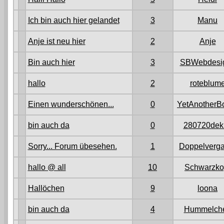
Ich bin auch hier gelandet
3
Manu
Anje ist neu hier
2
Anje
Bin auch hier
3
SBWebdesi
hallo
2
roteblum
Einen wunderschönen...
0
YetAnotherB
bin auch da
0
280720dekr
Sorry... Forum übesehen.
1
Doppelverga
hallo @ all
10
Schwarzko
Hallöchen
9
loona
bin auch da
4
Hummelch