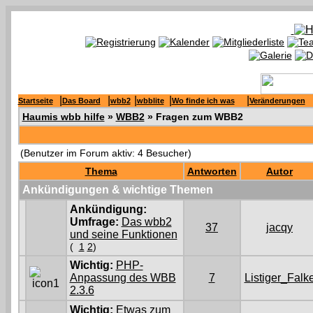
|
|
|
|
|
Startseite
Das Board
wbb2
wbblite
Wo finde ich was
Veränderungen
Haumis wbb hilfe
»
WBB2
» Fragen zum WBB2
(Benutzer im Forum aktiv: 4 Besucher)
Thema
Antworten
Autor
Ankündigungen & wichtige Themen
Ankündigung:
Umfrage:
Das wbb2
37
jacqy
und seine Funktionen
(
1
2
)
Wichtig:
PHP-
Anpassung des WBB
7
Listiger_Falk
2.3.6
Wichtig:
Etwas zum