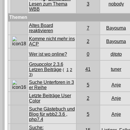
Lesen zum Thema
3
nobody
WBB
Themen
Altes Board
7
Bayouma
reaktivieren
Komme nicht mehr ins
2
Bayouma
ACP
Wer ist wo online?
0
djtoto
Groupcolor 2.3.6
41
tuner
Letzen Beiträge
(
1
2
3
)
Suche Unterforen in 3
5
Anje
er Reihe
Letzte Beiträge User
2
Anje
Color
Suche Gästebuch und
Blog für wbb2.3.6 ,
5
Anje
php7.4
Suche: