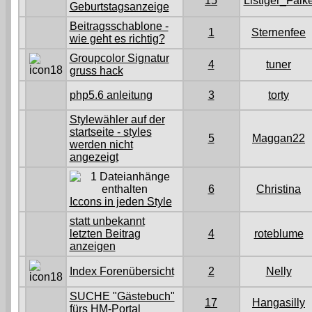
15
Listiger_Falk
Geburtstagsanzeige
Beitragsschablone -
1
Sternenfee
wie geht es richtig?
Groupcolor Signatur
4
tuner
gruss hack
php5.6 anleitung
3
torty
Stylewähler auf der
startseite - styles
5
Maggan22
werden nicht
angezeigt
6
Christina
Iccons in jeden Style
statt unbekannt
letzten Beitrag
4
roteblume
anzeigen
Index Forenübersicht
2
Nelly
SUCHE "Gästebuch"
17
Hangasilly
fürs HM-Portal