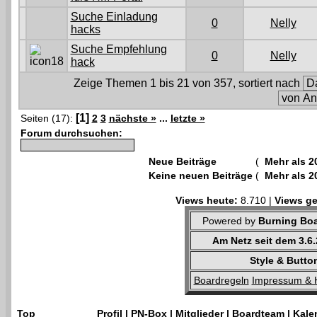
Suche Einladung
0
Nelly
hacks
Suche Empfehlung
0
Nelly
hack
Zeige Themen 1 bis 21 von 357, sortiert nach
[1]
Seiten (17):
2
3
nächste »
...
letzte »
Forum durchsuchen:
Neue Beiträge
(
Mehr als 2
Keine neuen Beiträge
(
Mehr als 2
Views heute:
8.710 |
Views ge
Powered by
Burning Boa
Am Netz seit dem 3.6
Style & Butto
Boardregeln
Impressum & 
Top
Profil
|
PN-Box
|
Mitglieder
|
Boardteam
|
Kale