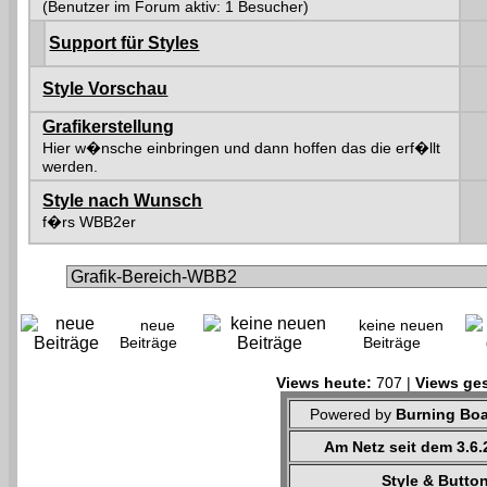
(Benutzer im Forum aktiv: 1 Besucher)
Support für Styles
Style Vorschau
Grafikerstellung
Hier w�nsche einbringen und dann hoffen das die erf�llt
werden.
Style nach Wunsch
f�rs WBB2er
neue
keine neuen
Beiträge
Beiträge
Views heute:
707 |
Views ges
Powered by
Burning Boa
Am Netz seit dem 3.6
Style & Butt