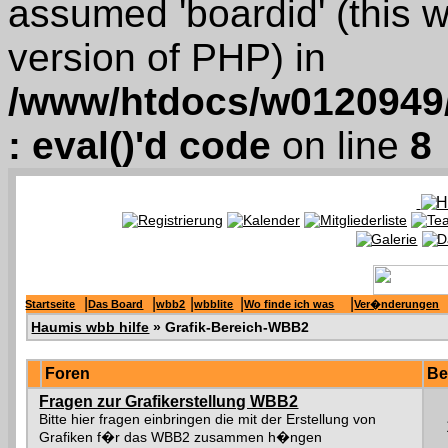
assumed 'boardid' (this wi
version of PHP) in
/www/htdocs/w0120949/
: eval()'d code
on line
8
|
|
|
|
|
Startseite
Das Board
wbb2
wbblite
Wo finde ich was
Ver�nderungen
Haumis wbb hilfe
» Grafik-Bereich-WBB2
Foren
Be
Fragen zur Grafikerstellung WBB2
Bitte hier fragen einbringen die mit der Erstellung von
Grafiken f�r das WBB2 zusammen h�ngen