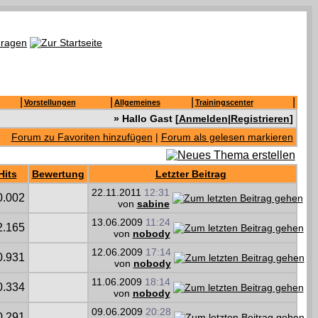
|
|
|
|
Vorstellungen
Allgemeines
Trainingscenter
» Hallo Gast [
Anmelden
|
Registrieren
]
Forum zu Favoriten hinzufügen
|
Forum als gelesen markieren
Hits
Bewertung
Letzter Beitrag
22.11.2011
12:31
0.002
von
sabine
13.06.2009
11:24
2.165
von
nobody
12.06.2009
17:14
0.931
von
nobody
11.06.2009
18:14
0.334
von
nobody
09.06.2009
20:28
0.291