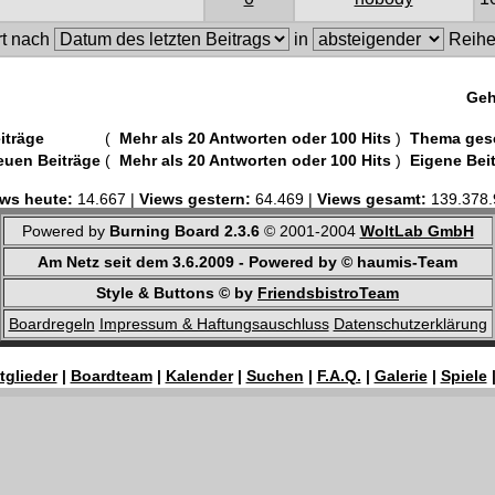
rt nach
in
Reihe
Geh
iträge
(
Mehr als 20 Antworten oder 100 Hits
)
Thema ges
euen Beiträge
(
Mehr als 20 Antworten oder 100 Hits
)
Eigene Bei
ws heute:
14.667 |
Views gestern:
64.469 |
Views gesamt:
139.378.
Powered by
Burning Board 2.3.6
© 2001-2004
WoltLab GmbH
Am Netz seit dem 3.6.2009 - Powered by © haumis-Team
Style & Buttons © by
FriendsbistroTeam
Boardregeln
Impressum & Haftungsauschluss
Datenschutzerklärung
tglieder
|
Boardteam
|
Kalender
|
Suchen
|
F.A.Q.
|
Galerie
|
Spiele