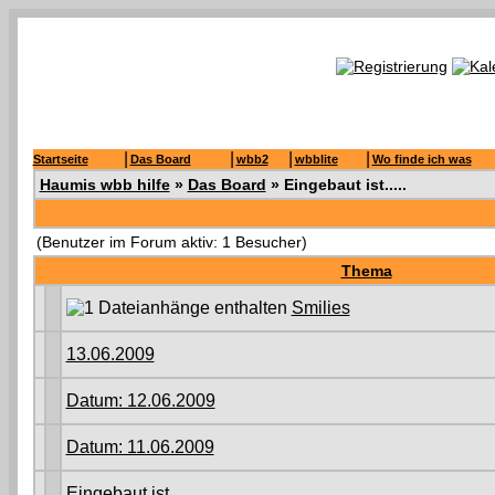
|
|
|
|
Startseite
Das Board
wbb2
wbblite
Wo finde ich was
Haumis wbb hilfe
»
Das Board
» Eingebaut ist.....
(Benutzer im Forum aktiv: 1 Besucher)
Thema
Smilies
13.06.2009
Datum: 12.06.2009
Datum: 11.06.2009
Eingebaut ist