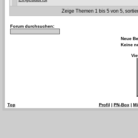
Zeige Themen 1 bis 5 von 5, sortie
Forum durchsuchen:
Neue Be
Keine n
Vie
Top
Profil
|
PN-Box
|
Mi