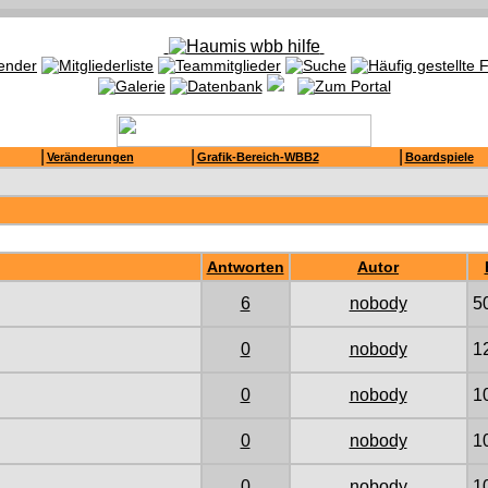
|
|
|
Veränderungen
Grafik-Bereich-WBB2
Boardspiele
Antworten
Autor
6
nobody
5
0
nobody
1
0
nobody
1
0
nobody
1
0
nobody
1