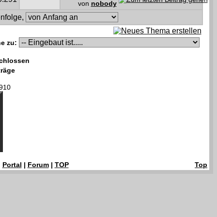
von
nobody
nfolge,
e zu:
chlossen
träge
910
|
Portal
|
Forum
|
TOP
Top