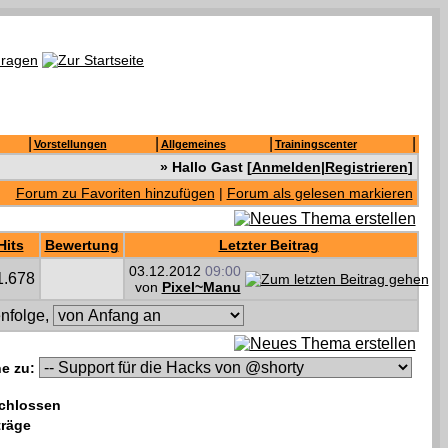
|
|
|
|
Vorstellungen
Allgemeines
Trainingscenter
» Hallo Gast [
Anmelden
|
Registrieren
]
Forum zu Favoriten hinzufügen
|
Forum als gelesen markieren
Hits
Bewertung
Letzter Beitrag
03.12.2012
09:00
1.678
von
Pixel~Manu
nfolge,
e zu:
chlossen
träge