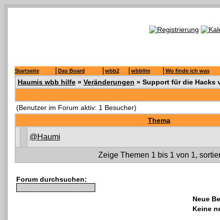
|
|
|
|
Startseite
Das Board
wbb2
wbblite
Wo finde ich was
Haumis wbb hilfe
»
Veränderungen
» Support für die Hacks
(Benutzer im Forum aktiv: 1 Besucher)
Thema
@Haumi
Zeige Themen 1 bis 1 von 1, sortie
Forum durchsuchen:
Neue Be
Keine n