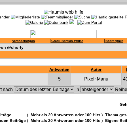
|
|
|
Veränderungen
Grafik-Bereich-WBB2
Boardspiele
 von @shorty
Antworten
Autor
5
Pixel~Manu
4
rt nach
in
Reihe
Geh
iträge
(
Mehr als 20 Antworten oder 100 Hits
)
Thema ges
euen Beiträge
(
Mehr als 20 Antworten oder 100 Hits
)
Eigene Bei