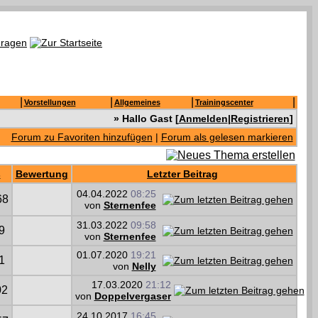
|
|
|
|
Vorstellungen
Allgemeines
Trainingscenter
» Hallo Gast [
Anmelden
|
Registrieren
]
Forum zu Favoriten hinzufügen
|
Forum als gelesen markieren
s
Bewertung
Letzter Beitrag
04.04.2022
08:25
68
von
Sternenfee
31.03.2022
09:58
9
von
Sternenfee
01.07.2020
19:21
1
von
Nelly
17.03.2020
21:12
02
von
Doppelvergaser
24.10.2017
16:45