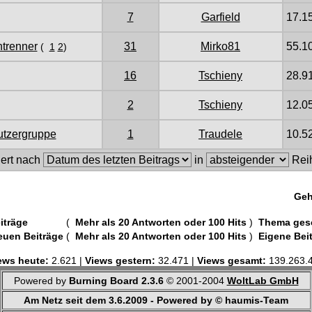
7
Garfield
17.1
ntrenner
31
Mirko81
55.1
(
1
2
)
16
Tschieny
28.9
2
Tschieny
12.0
utzergruppe
1
Traudele
10.5
iert nach
in
Reih
Geh
iträge
(
Mehr als 20 Antworten oder 100 Hits
)
Thema ges
euen Beiträge
(
Mehr als 20 Antworten oder 100 Hits
)
Eigene Bei
ews heute:
2.621 |
Views gestern:
32.471 |
Views gesamt:
139.263.
Powered by
Burning Board 2.3.6
© 2001-2004
WoltLab GmbH
Am Netz seit dem 3.6.2009 - Powered by © haumis-Team