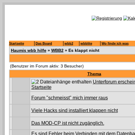
|
|
|
|
Startseite
Das Board
wbb2
wbblite
Wo finde ich was
Haumis wbb hilfe
»
WBB2
» Es klappt nicht
(Benutzer im Forum aktiv: 3 Besucher)
Thema
Unterforum erschein
Startseite
Forum "schmeisst" mich immer raus
Viele Hacks sind installiert klappen nicht
Das MOD-CP ist nicht zugänglich.
Es sind Fehler beim Verbinden mit dem Datenba