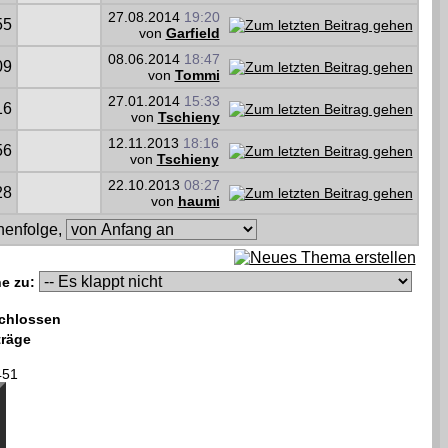
27.08.2014
19:20
55
von
Garfield
08.06.2014
18:47
09
von
Tommi
27.01.2014
15:33
16
von
Tschieny
12.11.2013
18:16
56
von
Tschieny
22.10.2013
08:27
28
von
haumi
enfolge,
e zu:
chlossen
träge
451