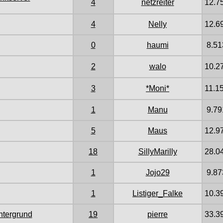
4
netzreiter
12.7
4
Nelly
12.6
0
haumi
8.51
2
walo
10.2
3
*Moni*
11.1
1
Manu
9.79
5
Maus
12.9
18
SillyMarilly
28.0
1
Jojo29
9.87
1
Listiger_Falke
10.3
ntergrund
19
pierre
33.3