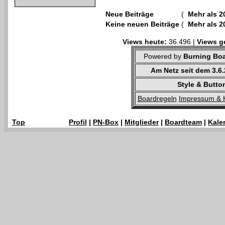
Neue Beiträge
(
Mehr als 2
Keine neuen Beiträge
(
Mehr als 2
Views heute:
36.496 |
Views g
Powered by
Burning Boa
Am Netz seit dem 3.6
Style & Butto
Boardregeln
Impressum & 
Top
Profil
|
PN-Box
|
Mitglieder
|
Boardteam
|
Kale