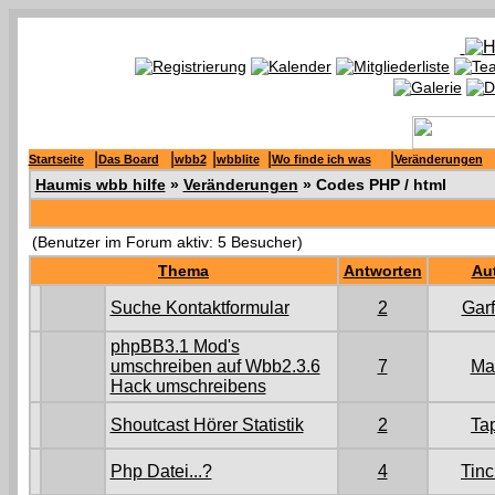
|
|
|
|
|
Startseite
Das Board
wbb2
wbblite
Wo finde ich was
Veränderungen
Haumis wbb hilfe
»
Veränderungen
» Codes PHP / html
(Benutzer im Forum aktiv: 5 Besucher)
Thema
Antworten
Au
Suche Kontaktformular
2
Garf
phpBB3.1 Mod's
umschreiben auf Wbb2.3.6
7
Ma
Hack umschreibens
Shoutcast Hörer Statistik
2
Ta
Php Datei...?
4
Tin