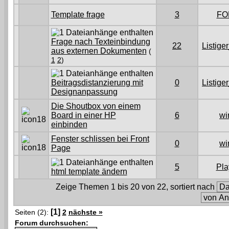
Template frage
3
FO
Frage nach Texteinbindung
22
Listige
aus externen Dokumenten
(
1
2
)
Beitragsdistanzierung mit
0
Listige
Designanpassung
Die Shoutbox von einem
Board in einer HP
6
wi
einbinden
Fenster schlissen bei Front
0
wi
Page
5
Pla
html template ändern
Zeige Themen 1 bis 20 von 22, sortiert nach
[1]
Seiten (2):
2
nächste »
Forum durchsuchen: