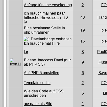
Anfrage für eine erweiterung
2
FO
ich brauch mal nen paar
43
Hanga
hilfreiche Hinweise...
(
1
2
3
)
Eine bestimmte Stelle in
19
pie
php umrahmen
16
pie
Ich brauche mal Hilfe
tar
8
Paul
Eigene .htaccess Datei (nur
9
Flug
ab PHP 5.3)
Auf PHP 5 umstellen
6
Bay
Template suche
2
FO
Wie den Code auf CSS
6
Li
umschreiben
ausgabe als Bild
1
FO