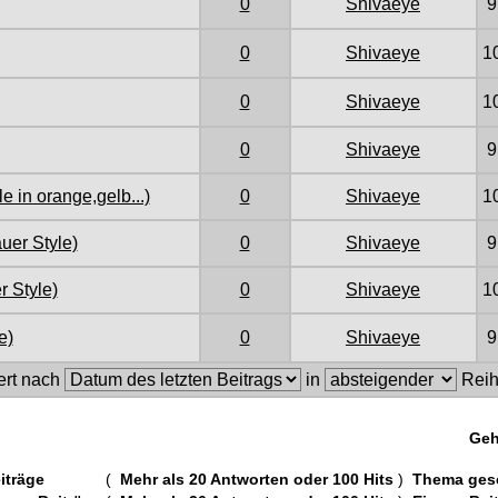
0
Shivaeye
9
0
Shivaeye
1
0
Shivaeye
1
0
Shivaeye
9
e in orange,gelb...)
0
Shivaeye
1
uer Style)
0
Shivaeye
9
 Style)
0
Shivaeye
1
e)
0
Shivaeye
9
ert nach
in
Reih
Geh
iträge
(
Mehr als 20 Antworten oder 100 Hits
)
Thema ges