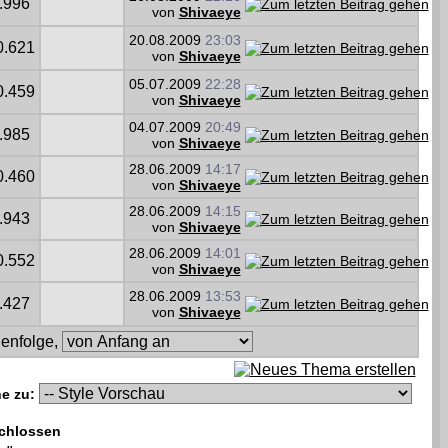
.996
von
Shivaeye
20.08.2009
23:03
0.621
von
Shivaeye
05.07.2009
22:28
0.459
von
Shivaeye
04.07.2009
20:49
.985
von
Shivaeye
28.06.2009
14:17
0.460
von
Shivaeye
28.06.2009
14:15
.943
von
Shivaeye
28.06.2009
14:01
0.552
von
Shivaeye
28.06.2009
13:53
.427
von
Shivaeye
enfolge,
e zu:
chlossen