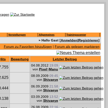
|
|
|
|
Vorstellungen
Allgemeines
Trainingscenter
» Hallo Gast [
Anmelden
|
Registrieren
]
Forum zu Favoriten hinzufügen
|
Forum als gelesen markieren
Hits
Bewertung
Letzter Beitrag
04.08.2012
19:09
7.755
von
Pixel~Manu
08.09.2009
09:45
2.625
von
Shivaeye
06.09.2009
21:58
0.444
von
Shivaeye
03.09.2009
13:52
0.138
von
Shivaeye
26.08.2009
22:16