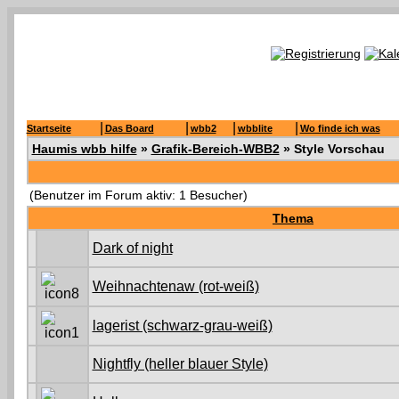
|
|
|
|
Startseite
Das Board
wbb2
wbblite
Wo finde ich was
Haumis wbb hilfe
»
Grafik-Bereich-WBB2
» Style Vorschau
(Benutzer im Forum aktiv: 1 Besucher)
Thema
Dark of night
Weihnachtenaw (rot-weiß)
lagerist (schwarz-grau-weiß)
Nightfly (heller blauer Style)