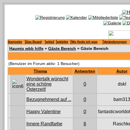
|
|
|
|
|
Startseite
Das Board
wbb2
wbblite
Wo finde ich was
Veränderungen
Haumis wbb hilfe
»
Gäste Bereich
» Gäste Bereich
(Benutzer im Forum aktiv: 1 Besucher)
Thema
Antworten
Autor
Wondertalk wünscht
eine schöne
0
dskI
Osterzeit!
Bezugnehmend auf ...
0
bam31
Happy Valentine
0
fantasticworldo
Innere Randfarbe
6
Raschk