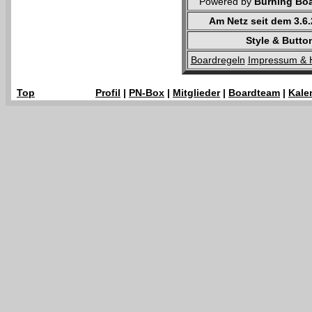
Powered by
Burning Boa
Am Netz seit dem 3.6
Style & Butto
Boardregeln
Impressum & 
Top
Profil
|
PN-Box
|
Mitglieder
|
Boardteam
|
Kale