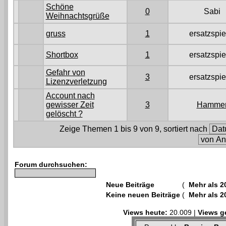
Schöne
0
Sabi
Weihnachtsgrüße
gruss
1
ersatzspie
Shortbox
1
ersatzspie
Gefahr von
3
ersatzspie
Lizenzverletzung
Account nach
gewisser Zeit
3
Hamme
gelöscht ?
Zeige Themen 1 bis 9 von 9, sortiert nach
Forum durchsuchen:
Neue Beiträge
(
Mehr als 2
Keine neuen Beiträge
(
Mehr als 2
Views heute:
20.009 |
Views g