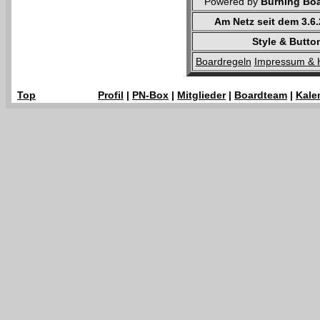
Powered by
Burning Boa
Am Netz seit dem 3.6
Style & Butto
Boardregeln
Impressum & 
Top
Profil
|
PN-Box
|
Mitglieder
|
Boardteam
|
Kale