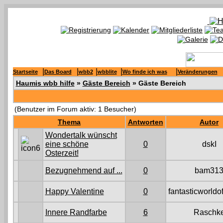
|
|
|
|
|
Startseite
Das Board
wbb2
wbblite
Wo finde ich was
Veränderungen
Haumis wbb hilfe
»
Gäste Bereich
» Gäste Bereich
(Benutzer im Forum aktiv: 1 Besucher)
Thema
Antworten
Autor
Wondertalk wünscht
eine schöne
0
dskI
Osterzeit!
Bezugnehmend auf ...
0
bam31
Happy Valentine
0
fantasticworldo
Innere Randfarbe
6
Raschk