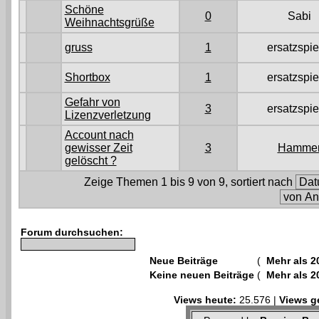
Schöne
0
Sabi
Weihnachtsgrüße
gruss
1
ersatzspie
Shortbox
1
ersatzspie
Gefahr von
3
ersatzspie
Lizenzverletzung
Account nach
gewisser Zeit
3
Hamme
gelöscht ?
Zeige Themen 1 bis 9 von 9, sortiert nach
Forum durchsuchen:
Neue Beiträge
(
Mehr als 2
Keine neuen Beiträge
(
Mehr als 2
Views heute:
25.576 |
Views g