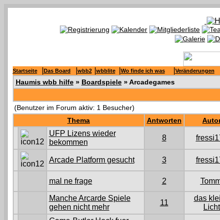
|
|
|
|
|
Startseite
Das Board
wbb2
wbblite
Wo finde ich was
Veränderungen
Haumis wbb hilfe
»
Boardspiele
» Arcadegames
(Benutzer im Forum aktiv: 1 Besucher)
Thema
Antworten
Auto
UFP Lizens wieder
8
fressi
bekommen
Arcade Platform gesucht
3
fressi
mal ne frage
2
Tomm
Manche Arcarde Spiele
das kle
11
gehen nicht mehr
Licht