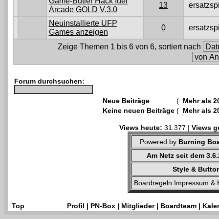
Game-Butler Hack fuer
13
ersatzsp
Arcade GOLD V.3.0
Neuinstallierte UFP
0
ersatzsp
Games anzeigen
Zeige Themen 1 bis 6 von 6, sortiert nach
Forum durchsuchen:
Neue Beiträge
(
Mehr als 2
Keine neuen Beiträge
(
Mehr als 2
Views heute:
31.377 |
Views g
Powered by
Burning Boa
Am Netz seit dem 3.6
Style & Butto
Boardregeln
Impressum & 
Top
Profil
|
PN-Box
|
Mitglieder
|
Boardteam
|
Kale