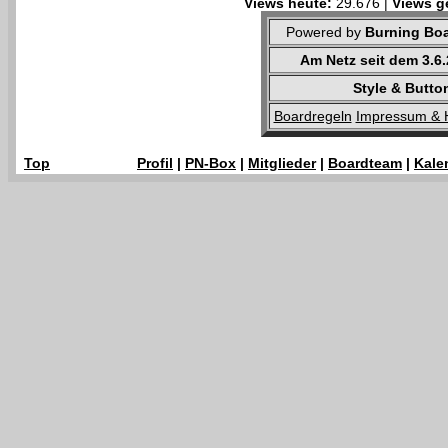
Views heute:
29.676 |
Views g
Powered by
Burning Boa
Am Netz seit dem 3.6
Style & Butto
Boardregeln
Impressum & 
Top
Profil
|
PN-Box
|
Mitglieder
|
Boardteam
|
Kale