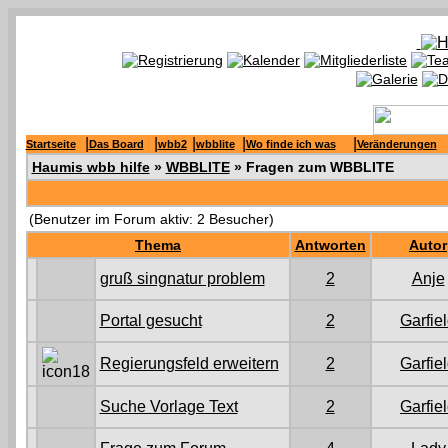
|
|
|
|
|
Startseite
Das Board
wbb2
wbblite
Wo finde ich was
Veränderungen
Haumis wbb hilfe
»
WBBLITE
» Fragen zum WBBLITE
(Benutzer im Forum aktiv: 2 Besucher)
Thema
Antworten
Autor
gruß singnatur problem
2
Anje
Portal gesucht
2
Garfie
Regierungsfeld erweitern
2
Garfie
Suche Vorlage Text
2
Garfie