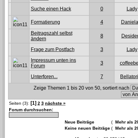
Suche einen Hack
0
Lady
Formatierung
4
Daniela
Beitragszahl selbst
8
Desider
ändern
Frage zum Postfach
3
Lady
Impressum unten ins
3
coffeeb
Forum
Unterforen...
7
Bellator
Zeige Themen 1 bis 20 von 50, sortiert nach
[1]
Seiten (3):
2
3
nächste »
Forum durchsuchen:
Neue Beiträge
(
Mehr als 2
Keine neuen Beiträge
(
Mehr als 2