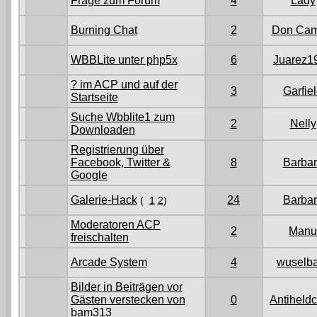
Frage zum Forum
4
Lady
Burning Chat
2
Don Cam
WBBLite unter php5x
6
Juarez1
? im ACP und auf der
3
Garfie
Startseite
Suche Wbblite1 zum
2
Nelly
Downloaden
Registrierung über
Facebook, Twitter &
8
Barba
Google
Galerie-Hack
24
Barba
(
1
2
)
Moderatoren ACP
2
Manu
freischalten
Arcade System
4
wuselb
Bilder in Beiträgen vor
Gästen verstecken von
0
Antiheld
bam313