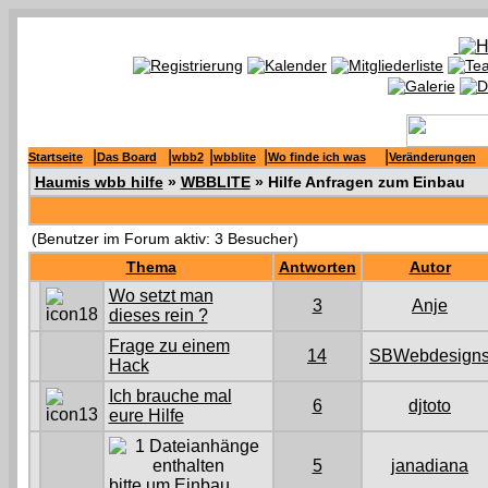
|
|
|
|
|
Startseite
Das Board
wbb2
wbblite
Wo finde ich was
Veränderungen
Haumis wbb hilfe
»
WBBLITE
» Hilfe Anfragen zum Einbau
(Benutzer im Forum aktiv: 3 Besucher)
Thema
Antworten
Autor
Wo setzt man
3
Anje
dieses rein ?
Frage zu einem
14
SBWebdesign
Hack
Ich brauche mal
6
djtoto
eure Hilfe
5
janadiana
bitte um Einbau