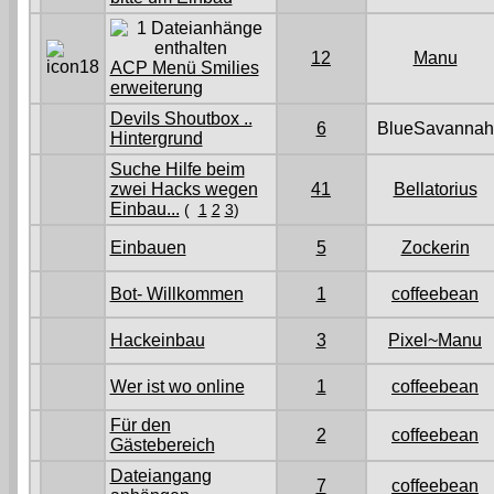
12
Manu
ACP Menü Smilies
erweiterung
Devils Shoutbox ..
6
BlueSavannah
Hintergrund
Suche Hilfe beim
zwei Hacks wegen
41
Bellatorius
Einbau...
(
1
2
3
)
Einbauen
5
Zockerin
Bot- Willkommen
1
coffeebean
Hackeinbau
3
Pixel~Manu
Wer ist wo online
1
coffeebean
Für den
2
coffeebean
Gästebereich
Dateiangang
7
coffeebean