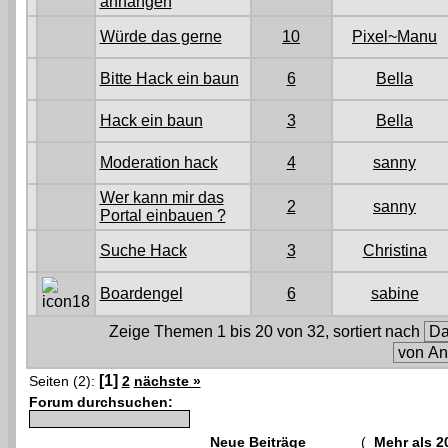
anhängen
Würde das gerne
10
Pixel~Manu
Bitte Hack ein baun
6
Bella
Hack ein baun
3
Bella
Moderation hack
4
sanny
Wer kann mir das
2
sanny
Portal einbauen ?
Suche Hack
3
Christina
Boardengel
6
sabine
Zeige Themen 1 bis 20 von 32, sortiert nach
[1]
Seiten (2):
2
nächste »
Forum durchsuchen:
Neue Beiträge
(
Mehr als 2