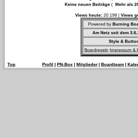
Keine neuen Beiträge
(
Mehr als 2
Views heute:
20.198 |
Views g
Powered by
Burning Boa
Am Netz seit dem 3.6
Style & Butto
Boardregeln
Impressum & 
Top
Profil
|
PN-Box
|
Mitglieder
|
Boardteam
|
Kale