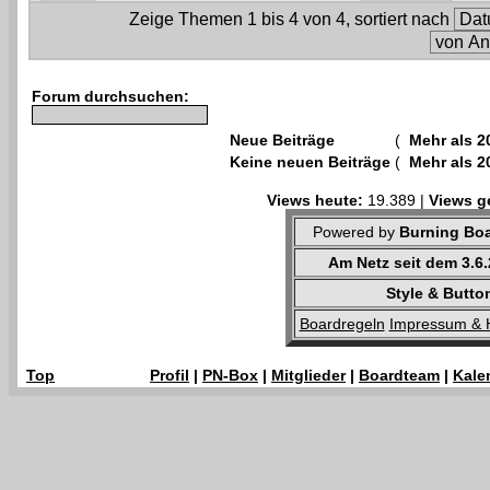
Zeige Themen 1 bis 4 von 4, sortiert nach
Forum durchsuchen:
Neue Beiträge
(
Mehr als 2
Keine neuen Beiträge
(
Mehr als 2
Views heute:
19.389 |
Views g
Powered by
Burning Boa
Am Netz seit dem 3.6
Style & Butto
Boardregeln
Impressum & 
Top
Profil
|
PN-Box
|
Mitglieder
|
Boardteam
|
Kale