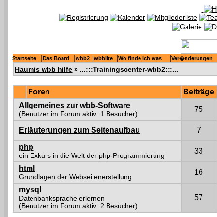
|
|
|
|
|
Startseite
Das Board
wbb2
wbblite
Wo finde ich was
Ver�nderungen
Haumis wbb hilfe
» ...:::Trainingscenter-wbb2:::...
Foren
Beiträge
Allgemeines zur wbb-Software
75
(Benutzer im Forum aktiv: 1 Besucher)
Erläuterungen zum Seitenaufbau
7
php
33
ein Exkurs in die Welt der php-Programmierung
html
16
Grundlagen der Webseitenerstellung
mysql
57
Datenbanksprache erlernen
(Benutzer im Forum aktiv: 2 Besucher)