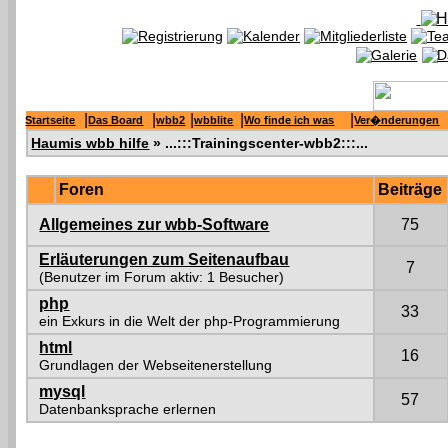
|
|
|
|
|
Startseite
Das Board
wbb2
wbblite
Wo finde ich was
Ver�nderungen
Haumis wbb hilfe
» ...:::Trainingscenter-wbb2:::...
Foren
Beiträge
Allgemeines zur wbb-Software
75
Erläuterungen zum Seitenaufbau
7
(Benutzer im Forum aktiv: 1 Besucher)
php
33
ein Exkurs in die Welt der php-Programmierung
html
16
Grundlagen der Webseitenerstellung
mysql
57
Datenbanksprache erlernen