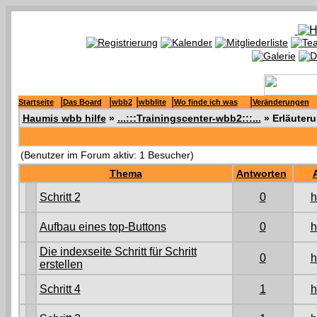
|
|
|
|
|
Startseite
Das Board
wbb2
wbblite
Wo finde ich was
Veränderungen
Haumis wbb hilfe
»
...:::Trainingscenter-wbb2:::...
» Erläuter
(Benutzer im Forum aktiv: 1 Besucher)
Thema
Antworten
Schritt 2
0
h
Aufbau eines top-Buttons
0
h
Die indexseite Schritt für Schritt
0
h
erstellen
Schritt 4
1
h