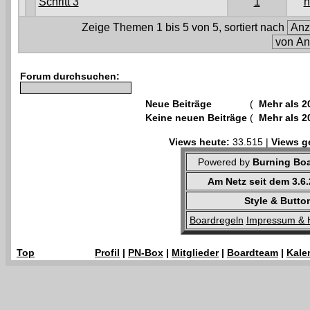
Schritt 3
1
h
Zeige Themen 1 bis 5 von 5, sortiert nach
Forum durchsuchen:
Neue Beiträge
(
Mehr als 2
Keine neuen Beiträge
(
Mehr als 2
Views heute:
33.515 |
Views g
Powered by
Burning Boa
Am Netz seit dem 3.6
Style & Butto
Boardregeln
Impressum & 
Top
Profil
|
PN-Box
|
Mitglieder
|
Boardteam
|
Kale