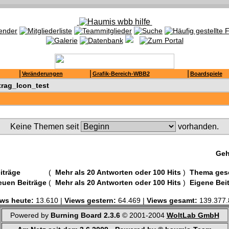
|
|
|
Veränderungen
Grafik-Bereich-WBB2
Boardspiele
trag_Icon_test
Keine Themen seit
vorhanden.
Geh
iträge
(
Mehr als 20 Antworten oder 100 Hits
)
Thema ges
euen Beiträge
(
Mehr als 20 Antworten oder 100 Hits
)
Eigene Bei
ws heute:
13.610 |
Views gestern:
64.469 |
Views gesamt:
139.377.
Powered by
Burning Board 2.3.6
© 2001-2004
WoltLab GmbH