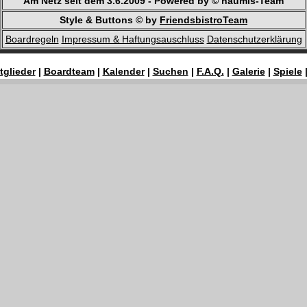
Am Netz seit dem 3.6.2009 - Powered by © haumis-Team
Style & Buttons © by
FriendsbistroTeam
Boardregeln
Impressum & Haftungsauschluss
Datenschutzerklärung
tglieder
|
Boardteam
|
Kalender
|
Suchen
|
F.A.Q.
|
Galerie
|
Spiele