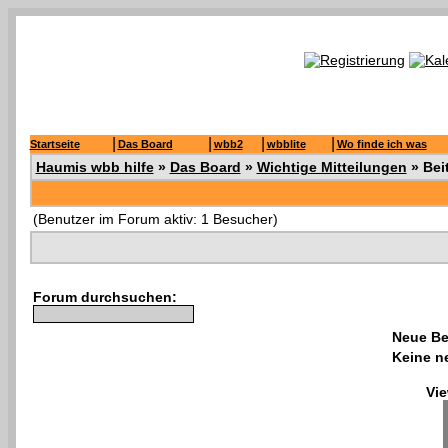
|
|
|
|
Startseite
Das Board
wbb2
wbblite
Wo finde ich was
Haumis wbb hilfe
»
Das Board
»
Wichtige Mitteilungen
» Bei
(Benutzer im Forum aktiv: 1 Besucher)
Forum durchsuchen:
Neue Be
Keine n
Vie