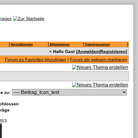
|
|
|
|
Vorstellungen
Allgemeines
Trainingscenter
» Hallo Gast [
Anmelden
|
Registrieren
]
Forum zu Favoriten hinzufügen
|
Forum als gelesen markieren
e zu:
chlossen
träge
853