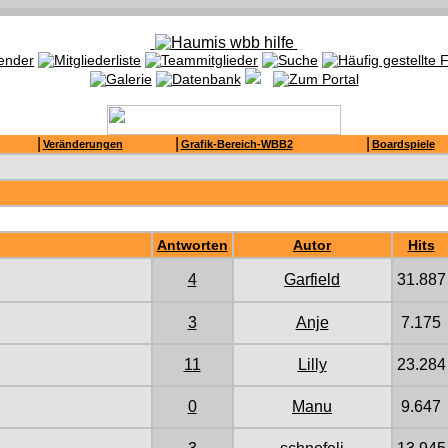
|
|
|
Veränderungen
Grafik-Bereich-WBB2
Boardspiele
Antworten
Autor
Hits
4
Garfield
31.887
3
Anje
7.175
11
Lilly
23.284
0
Manu
9.647