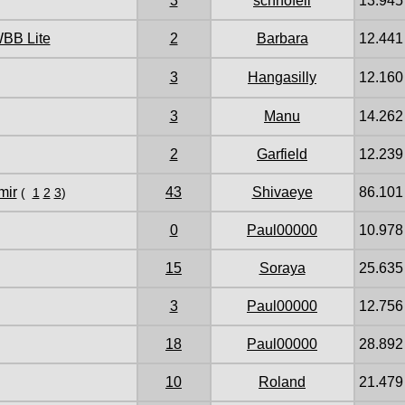
3
schnofeli
13.945
WBB Lite
2
Barbara
12.441
3
Hangasilly
12.160
3
Manu
14.262
2
Garfield
12.239
mir
43
Shivaeye
86.101
(
1
2
3
)
0
Paul00000
10.978
15
Soraya
25.635
3
Paul00000
12.756
18
Paul00000
28.892
10
Roland
21.479