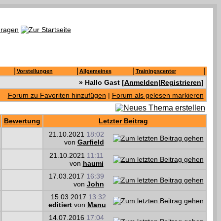
|
|
|
|
Vorstellungen
Allgemeines
Trainingscenter
» Hallo Gast [
Anmelden
|
Registrieren
]
Forum zu Favoriten hinzufügen
|
Forum als gelesen markieren
Bewertung
Letzter Beitrag
21.10.2021
18:02
von
Garfield
21.10.2021
11:11
von
haumi
17.03.2017
16:39
von
John
15.03.2017
13:32
editiert
von
Manu
14.07.2016
17:04