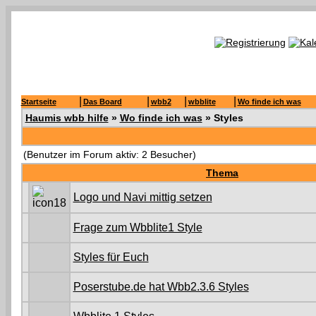
|
|
|
|
Startseite
Das Board
wbb2
wbblite
Wo finde ich was
Haumis wbb hilfe
»
Wo finde ich was
» Styles
(Benutzer im Forum aktiv: 2 Besucher)
Thema
Logo und Navi mittig setzen
Frage zum Wbblite1 Style
Styles für Euch
Poserstube.de hat Wbb2.3.6 Styles