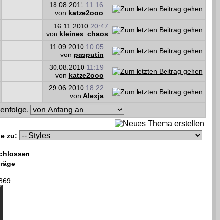
18.08.2011
11:16
von
katze2ooo
16.11.2010
20:47
von
kleines_chaos
11.09.2010
10:05
von
pasputin
30.08.2010
11:19
von
katze2ooo
29.06.2010
18:22
von
Alexja
enfolge,
e zu:
chlossen
träge
869