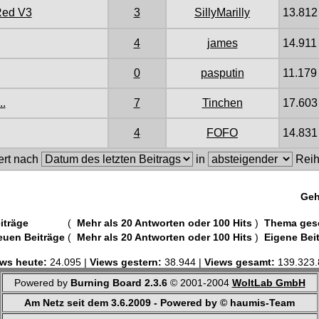
Red V3
3
SillyMarilly
13.812
4
james
14.911
0
pasputin
11.179
..
7
Tinchen
17.603
4
FOFO
14.831
ert nach
in
Reih
Geh
iträge
(
Mehr als 20 Antworten oder 100 Hits
)
Thema ges
euen Beiträge
(
Mehr als 20 Antworten oder 100 Hits
)
Eigene Bei
ws heute:
24.095 |
Views gestern:
38.944 |
Views gesamt:
139.323.
Powered by
Burning Board 2.3.6
© 2001-2004
WoltLab GmbH
Am Netz seit dem 3.6.2009 - Powered by © haumis-Team