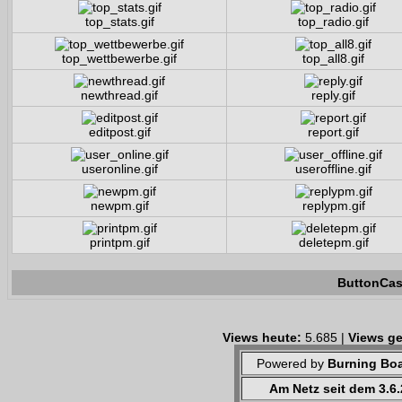
top_stats.gif
top_radio.gif
top_wettbewerbe.gif
top_all8.gif
newthread.gif
reply.gif
editpost.gif
report.gif
useronline.gif
useroffline.gif
newpm.gif
replypm.gif
printpm.gif
deletepm.gif
ButtonCas
Views heute:
5.685 |
Views ge
Powered by
Burning Boa
Am Netz seit dem 3.6