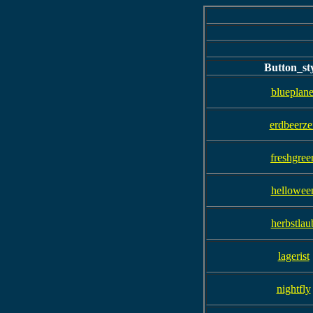
Button_st
blueplane
erdbeerze
freshgree
hellowee
herbstlau
lagerist
nightfly