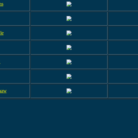
ns
le
g
naw