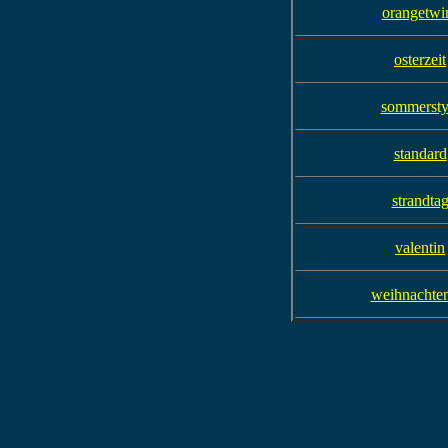
orangetwi
osterzeit
sommersty
standard
strandta
valentin
weihnachte