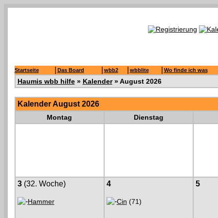
|
|
|
|
Startseite
Das Board
wbb2
wbblite
Wo finde ich was
Haumis wbb hilfe
»
Kalender
» August 2026
Kalender August 2026
Montag
Dienstag
3
(32. Woche)
4
5
Hammer
Cin
(71)