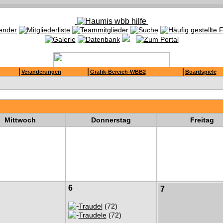
|
|
|
Veränderungen
Grafik-Bereich-WBB2
Boardspiele
Mittwoch
Donnerstag
Freitag
6
7
Traudel
(72)
Traudele
(72)