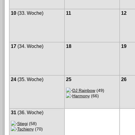
10
(33. Woche)
11
12
17
(34. Woche)
18
19
24
(35. Woche)
25
26
DJ Rainbow
(49)
Harmony
(66)
31
(36. Woche)
Stiegi
(58)
Tschieny
(70)