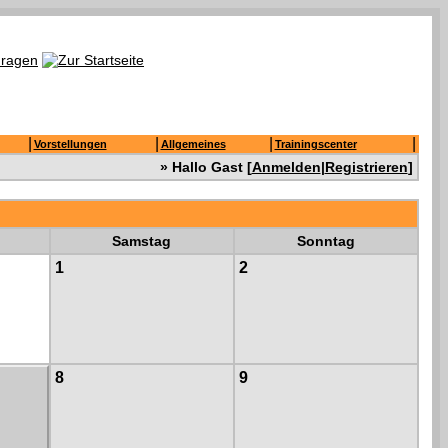
|
|
|
|
Vorstellungen
Allgemeines
Trainingscenter
» Hallo Gast [
Anmelden
|
Registrieren
]
Samstag
Sonntag
1
2
8
9