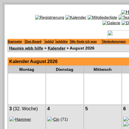
|
|
|
|
|
Startseite
Das Board
wbb2
wbblite
Wo finde ich was
Veränderungen
Haumis wbb hilfe
»
Kalender
» August 2026
Kalender August 2026
Montag
Dienstag
Mittwoch
3
(32. Woche)
4
5
6
Hammer
Cin
(71)