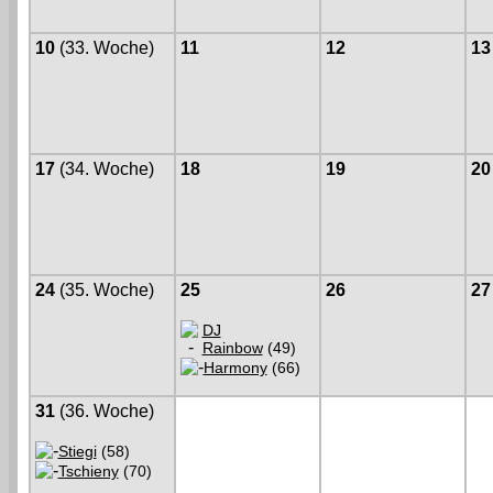
10
(33. Woche)
11
12
13
17
(34. Woche)
18
19
20
24
(35. Woche)
25
26
27
DJ
Rainbow
(49)
Harmony
(66)
31
(36. Woche)
Stiegi
(58)
Tschieny
(70)