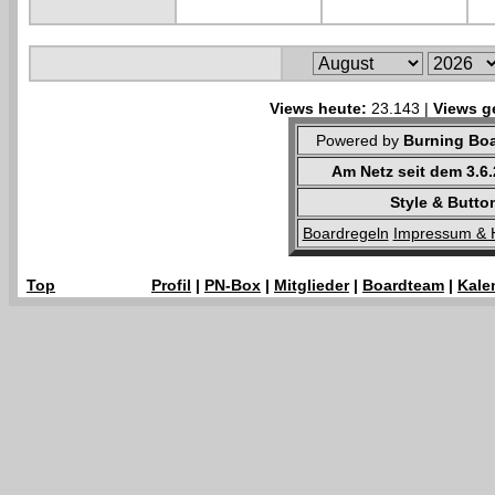
Views heute:
23.143 |
Views g
Powered by
Burning Boa
Am Netz seit dem 3.6
Style & Butto
Boardregeln
Impressum & 
Top
Profil
|
PN-Box
|
Mitglieder
|
Boardteam
|
Kale