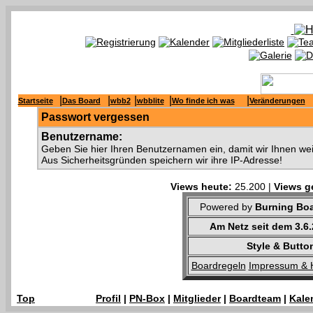
|
|
|
|
|
Startseite
Das Board
wbb2
wbblite
Wo finde ich was
Veränderungen
Passwort vergessen
Benutzername:
Geben Sie hier Ihren Benutzernamen ein, damit wir Ihnen we
Aus Sicherheitsgründen speichern wir ihre IP-Adresse!
Views heute:
25.200 |
Views g
Powered by
Burning Boa
Am Netz seit dem 3.6
Style & Butto
Boardregeln
Impressum & 
Top
Profil
|
PN-Box
|
Mitglieder
|
Boardteam
|
Kale