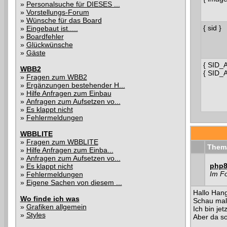
»
Personalsuche für DIESES ...
»
Vorstellungs-Forum
»
Wünsche für das Board
{ sid }
»
Eingebaut ist.....
»
Boardfehler
»
Glückwünsche
»
Gäste
{ SID_
WBB2
{ SID_
»
Fragen zum WBB2
»
Ergänzungen bestehender H...
»
Hilfe Anfragen zum Einbau
»
Anfragen zum Aufsetzen vo...
»
Es klappt nicht
»
Fehlermeldungen
WBBLITE
»
Fragen zum WBBLITE
Them
»
Hilfe Anfragen zum Einba...
»
Anfragen zum Aufsetzen vo...
php8 
»
Es klappt nicht
Im F
»
Fehlermeldungen
»
Eigene Sachen von diesem ...
Hallo Hanga
Wo finde ich was
Schau mal
»
Grafiken allgemein
Ich bin je
»
Styles
Aber da so