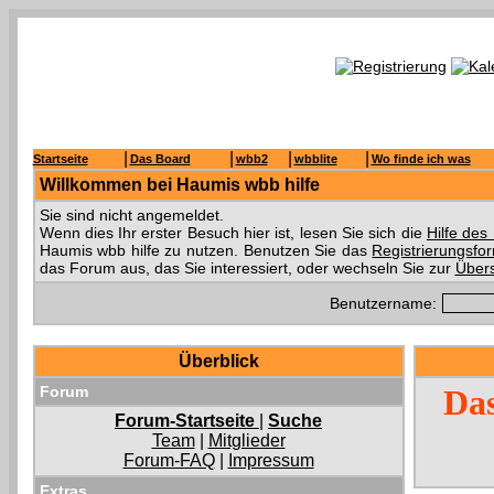
|
|
|
|
Startseite
Das Board
wbb2
wbblite
Wo finde ich was
Willkommen bei Haumis wbb hilfe
Sie sind nicht angemeldet.
Wenn dies Ihr erster Besuch hier ist, lesen Sie sich die
Hilfe de
Haumis wbb hilfe zu nutzen. Benutzen Sie das
Registrierungsfo
das Forum aus, das Sie interessiert, oder wechseln Sie zur
Übers
Benutzername:
Überblick
Forum
Das
Forum-Startseite
|
Suche
Team
|
Mitglieder
Forum-FAQ
|
Impressum
Extras