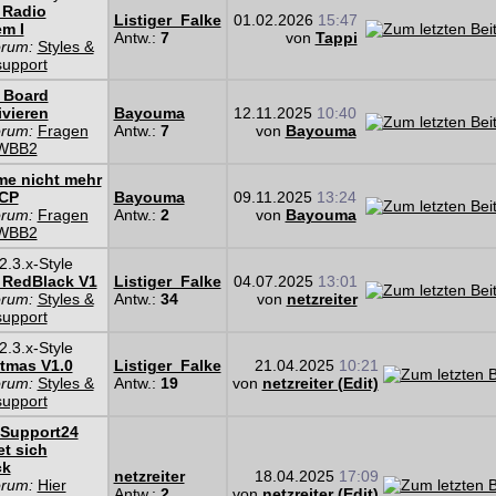
 Radio
Listiger_Falke
01.02.2026
15:47
m I
Antw.:
7
von
Tappi
orum:
Styles &
support
 Board
ivieren
Bayouma
12.11.2025
10:40
orum:
Fragen
Antw.:
7
von
Bayouma
WBB2
e nicht mehr
ACP
Bayouma
09.11.2025
13:24
orum:
Fragen
Antw.:
2
von
Bayouma
WBB2
.3.x-Style
 RedBlack V1
Listiger_Falke
04.07.2025
13:01
orum:
Styles &
Antw.:
34
von
netzreiter
support
.3.x-Style
tmas V1.0
Listiger_Falke
21.04.2025
10:21
orum:
Styles &
Antw.:
19
von
netzreiter (Edit)
support
Support24
t sich
ck
netzreiter
18.04.2025
17:09
orum:
Hier
Antw.:
2
von
netzreiter (Edit)