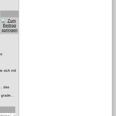
as
ie sich mit
.. das
grade...