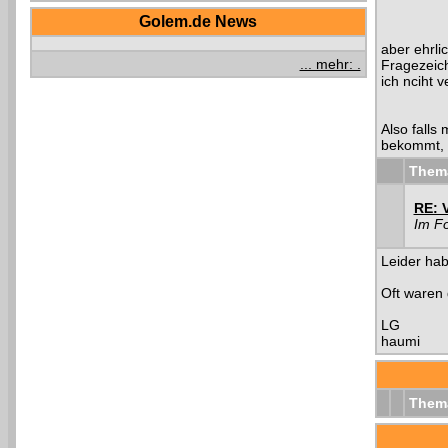
Golem.de News
aber ehrlic
... mehr: .
Fragezeich
ich nciht 
Also falls
bekommt, w
Them
RE: 
Im F
Leider hab
Oft waren 
LG
haumi
Them