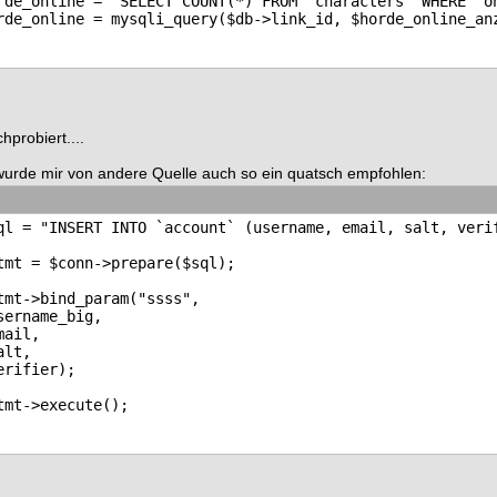
rde_online = "SELECT COUNT(*) FROM `characters` WHERE `on
hprobiert....
wurde mir von andere Quelle auch so ein quatsch empfohlen:
ql = "INSERT INTO `account` (username, email, salt, verif
tmt = $conn->prepare($sql); 

tmt->bind_param("ssss", 

sername_big,

mail,

alt,

erifier);
