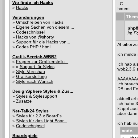
Wo finde ich Hacks
LG
»
Hacks
haumi
Them
Veränderungen
»
Umschreiben von Hacks
»
Eigene Sachen von diesem ...
php8 
»
Codeschnipsel
Im F
»
Hacks von @shorty
»
Support für die Hacks von...
Ahoihoi z
»
Codes PHP / html
ich melde 
Grafik-Bereich-WBB2
»
Fragen zur Grafikerstellu...
Ich hab al
» »
Support für Styles
wbb2.3.6 a
»
Style Vorschau
»
Grafikerstellung
AAAAAAAA
»
Style nach Wunsch
Ich brauch 
DB und Fo
DesignSphere Styles & Zus...
»
Styles & Stylesupport
aktuell arb
»
Zusätze
Ich habe 3
klappt auch
Net-Talk24 Styles
aber dann 
»
Styles für 2.3.x Board´s
»
Styles für das Light Boar...
ich hab nu
»
Codeschnipsel
code:
Boardspiele