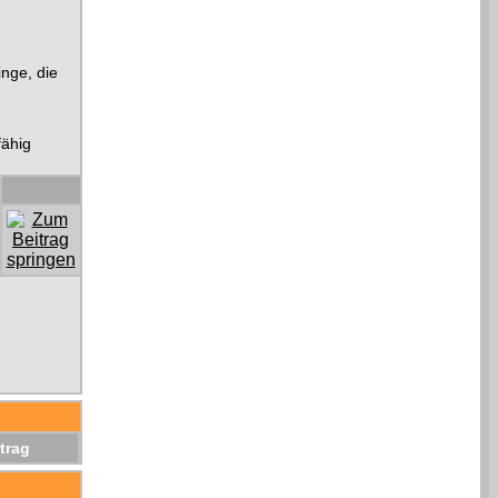
inge, die
fähig
trag