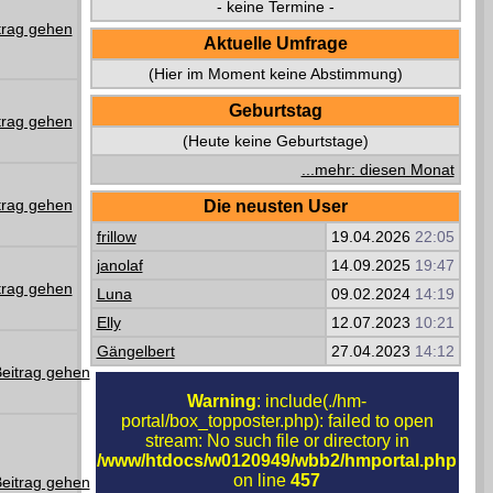
- keine Termine -
Aktuelle Umfrage
(Hier im Moment keine Abstimmung)
Geburtstag
(Heute keine Geburtstage)
...mehr: diesen Monat
Die neusten User
frillow
19.04.2026
22:05
janolaf
14.09.2025
19:47
Luna
09.02.2024
14:19
Elly
12.07.2023
10:21
Gängelbert
27.04.2023
14:12
Warning
: include(./hm-
portal/box_topposter.php): failed to open
stream: No such file or directory in
/www/htdocs/w0120949/wbb2/hmportal.php
on line
457