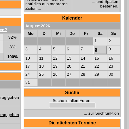
... und Spalten
natürlich aus mehreren
bestehen.
Zeilen ...
Kalender
August 2026
hen?
Mo
Di
Mi
Do
Fr
Sa
So
92%
1
2
8%
3
4
5
6
7
9
8
100%
10
11
12
13
14
15
16
17
18
19
20
21
22
23
24
25
26
27
28
29
30
31
Suche
Suche in allen Foren:
... zur Suchfunktion
Die nächsten Termine