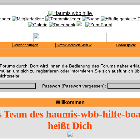
|
|
|
Veränderungen
Grafik-Bereich-WBB2
Boardspiele
s Forums
durch. Dort wird Ihnen die Bedienung des Forums näher erklär
rmular
, um sich zu registrieren oder
informieren
Sie sich ausführlich ü
ichtsseite
.
Passwort (
Passwort vergessen
):
Willkommen
 Team des haumis-wbb-hilfe-bo
heißt Dich