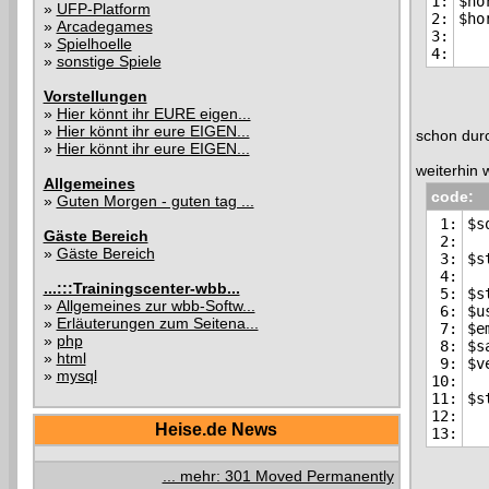
1:

$ho
»
UFP-Platform
2:

»
Arcadegames
3:

»
Spielhoelle
»
sonstige Spiele
Vorstellungen
»
Hier könnt ihr EURE eigen...
»
Hier könnt ihr eure EIGEN...
schon durc
»
Hier könnt ihr eure EIGEN...
weiterhin 
Allgemeines
code:
»
Guten Morgen - guten tag ...
1:

$s
Gäste Bereich
2:

»
Gäste Bereich
3:

$s
4:

...:::Trainingscenter-wbb...
5:

$s
»
Allgemeines zur wbb-Softw...
6:

$u
»
Erläuterungen zum Seitena...
7:

$e
»
php
8:

$s
»
html
9:

$v
»
mysql
10:

11:

12:

Heise.de News
... mehr: 301 Moved Permanently