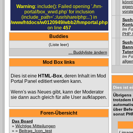
könnt
Warning
: include(): Failed opening './hm-
eigen
vorst
portal/box_wwd.php' for inclusion
(include_path='.:/usr/share/php:..') in
Such
/www/htdocs/w0120949/wbb2/hmportal.php
Kont
on line
457
Im F
PHP /
Buddies
Such
(Liste leer)
Bann
Tutor
... Buddyliste ändern
Im F
allge
Mod Box links
Dies ist eine
HTML-Box
, deren Inhalt im Mod
Portal Panel editiert werden kann.
Dies ist e
Wenn's was Neues gibt, kann der Moderator
Übrigens 
sie dann auch gleich für alle User aufklappen.
trotzdem 
automatis
über Befe
Foren-Übersicht
sonst PHP
Das Board
»
Wichtige Mitteilungen
» »
Beitrag_Icon_test
{ image