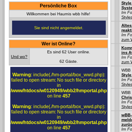
Style
Persönliche Box
Syste
Im F
Willkommen bei Haumis wbb hilfe!
Style
Altes
Sie sind nicht angemeldet.
reakt
Im F
zum 
Wer ist Online?
Komm
Es sind 62 User online.
ins 
Und wo?
Im F
62 Gäste.
zum 
WBB 2
Warning
: include(./hm-portal/box_wwd.php):
Style
Im F
failed to open stream: No such file or directory
Style
in
/www/htdocs/w0120949/wbb2/hmportal.php
WBB 2
on line
457
Chris
Im F
Warning
: include(./hm-portal/box_wwd.php):
Style
failed to open stream: No such file or directory
wBB-
in
melde
/www/htdocs/w0120949/wbb2/hmportal.php
zurü
on line
457
Im F