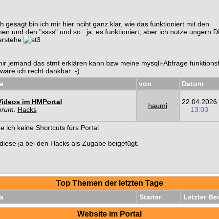
h gesagt bin ich mir hier nciht ganz klar, wie das funktioniert mit den
en und den "ssss" und so.. ja, es funktioniert, aber ich nutze ungern D
verstehe
 mir jemand das stmt erklären kann bzw meine mysqli-Abfrage funktions
äre ich recht dankbar :-)
a
von
Datum
Videos im HMPortal
22.04.2026
haumi
orum:
Hacks
13:03
e ich keine Shortcuts fürs Portal
diese ja bei den Hacks als Zugabe beigefügt.
Top Themen der letzten Tage
a
Starter
Letzter Bei
Website im Portal