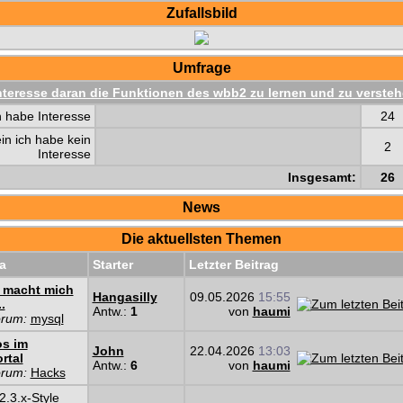
Zufallsbild
Umfrage
nteresse daran die Funktionen des wbb2 zu lernen und zu verste
h habe Interesse
24
in ich habe kein
2
Interesse
Insgesamt:
26
News
Die aktuellsten Themen
a
Starter
Letzter Beitrag
 macht mich
Hangasilly
09.05.2026
15:55
..
Antw.:
1
von
haumi
orum:
mysql
os im
John
22.04.2026
13:03
rtal
Antw.:
6
von
haumi
orum:
Hacks
.3.x-Style