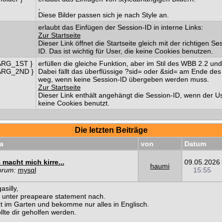
,
Diese Bilder passen sich je nach Style an.
erlaubt das Einfügen der Session-ID in interne Links:
Zur Startseite
Dieser Link öffnet die Startseite gleich mit der richtigen Se
ID. Das ist wichtig für User, die keine Cookies benutzen.
ARG_1ST }
erfüllen die gleiche Funktion, aber im Stil des WBB 2.2 und
ARG_2ND }
Dabei fällt das überflüssige ?sid= oder &sid= am Ende des
weg, wenn keine Session-ID übergeben werden muss.
Zur Startseite
Dieser Link enthält angehängt die Session-ID, wenn der U
keine Cookies benutzt.
Die letzten Beiträge
a
von
Datum
macht mich kirre...
09.05.2026
haumi
orum:
mysql
15:55
silly,
 unter preapeare statement nach.
tzt im Garten und bekomme nur alles in Englisch.
llte dir geholfen werden.