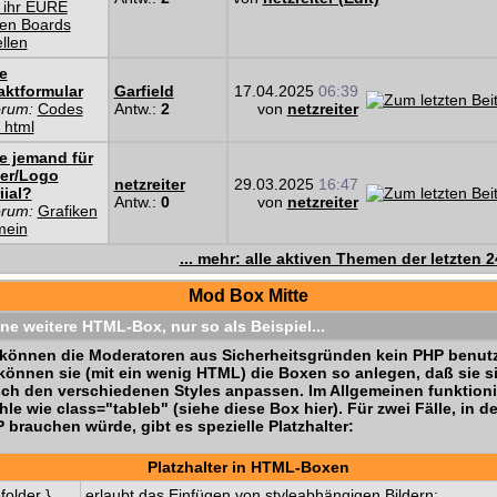
 ihr EURE
en Boards
ellen
e
aktformular
Garfield
17.04.2025
06:39
orum:
Codes
Antw.:
2
von
netzreiter
 html
e jemand für
er/Logo
netzreiter
29.03.2025
16:47
iial?
Antw.:
0
von
netzreiter
orum:
Grafiken
mein
... mehr: alle aktiven Themen der letzten 
Mod Box Mitte
ine weitere HTML-Box, nur so als Beispiel...
können die Moderatoren aus Sicherheitsgründen kein PHP benutz
können sie (mit ein wenig HTML) die Boxen so anlegen, daß sie s
ch den verschiedenen Styles anpassen. Im Allgemeinen funktioni
hle wie class="tableb" (siehe diese Box hier). Für zwei Fälle, in 
 brauchen würde, gibt es spezielle Platzhalter:
Platzhalter in HTML-Boxen
folder }
erlaubt das Einfügen von styleabhängigen Bildern: