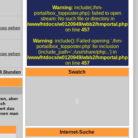
Warning
: include(./hm-
portal/box_topposter.php): failed to open
stream: No such file or directory in
/www/htdocs/w0120949/wbb2/hmportal.php
on line
457
Warning
: include(): Failed opening './hm-
portal/box_topposter.php' for inclusion
(include_path='.:/usr/share/php:..') in
/www/htdocs/w0120949/wbb2/hmportal.php
on line
457
24 Stunden
Swatch
en, aber
ich
ert das
denen man
Internet-Suche