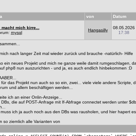
a
von
Datum
macht mich kirre...
08.05.2026
Hangasilly
orum:
mysql
17:38
usammen...
mich nach langer Zeit mal wieder zurück und brauche -natürlich- Hilfe
so ein neues Projekt und mich ne ganze weile damit rumgeschlagen, d
uf php8 nun auszurichten - und ja, es auch endlich hinbekommen :D
ABER...
für das Projekt nun auch so so ein, zwei... viele viele andere Scripte, d
rum und allem beschäftigen werden...
eite ich an einer Onlin-Anzeige...
 DBs, die auf POST-Anfrage mit If-Abfrage connectet werden unter $db
...
muss ich ja auch noch aus den DBs was rausholen, und hier hapert es 
n so ziemlich alle Varianten von