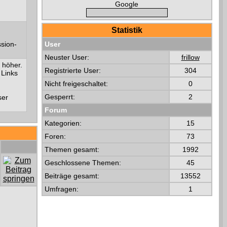
Google
Statistik
ssion-
User
Neuster User:
frillow
 höher.
Registrierte User:
304
 Links
Nicht freigeschaltet:
0
Gesperrt:
2
ser
Forum
Kategorien:
15
Foren:
73
Themen gesamt:
1992
Geschlossene Themen:
45
Beiträge gesamt:
13552
Umfragen:
1