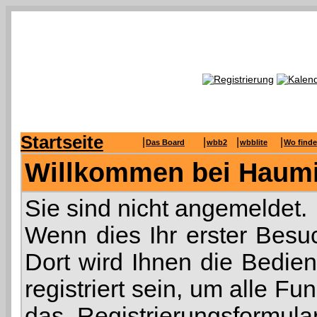
Startseite
|
|
|
|
Das Board
wbb2
wbblite
Wo finde
Willkommen bei Haumi
Sie sind nicht angemeldet.
Wenn dies Ihr erster Besuc
Dort wird Ihnen die Bedie
registriert sein, um alle F
das
Registrierungsformula