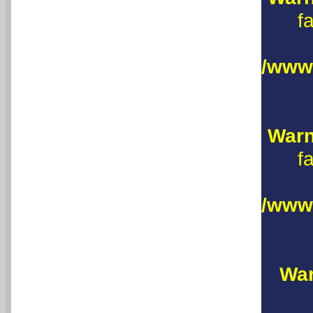
f
/www
Warn
f
/www
War