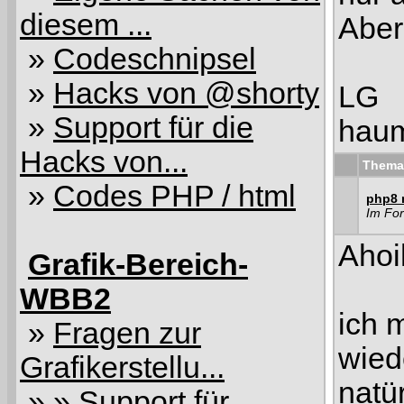
diesem ...
Aber
»
Codeschnipsel
»
Hacks von @shorty
LG
»
Support für die
hau
Hacks von...
Thema
»
Codes PHP / html
php8 m
Im Fo
Ahoi
Grafik-Bereich-
WBB2
ich 
»
Fragen zur
wied
Grafikerstellu...
natür
» »
Support für