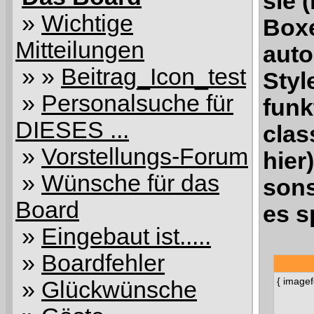
sie 
»
Wichtige
Boxe
Mitteilungen
auto
» »
Beitrag_Icon_test
Styl
»
Personalsuche für
funk
DIESES ...
clas
»
Vorstellungs-Forum
hier
»
Wünsche für das
sons
Board
es s
»
Eingebaut ist.....
»
Boardfehler
{ imagef
»
Glückwünsche