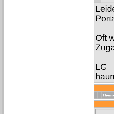
Leid
Port
Oft 
Zuga
LG
hau
Them