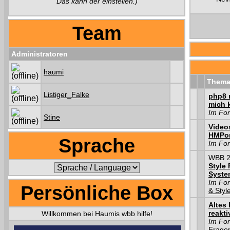
Das kann der einstellen.)
Team
Administratoren
haumi
Them
Listiger_Falke
php8 
mich k
Im Fo
Stine
Video
HMPor
Sprache
Im Fo
WBB 2.
Style
Syste
Im Fo
Persönliche Box
& Styl
Altes
reakti
Willkommen bei Haumis wbb hilfe!
Im Fo
Frage