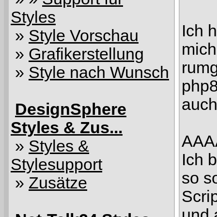
Styles
Ich 
»
Style Vorschau
mich
»
Grafikerstellung
rumg
»
Style nach Wunsch
php8
auch
DesignSphere
Styles & Zus...
AAA
»
Styles &
Ich 
Stylesupport
so so
»
Zusätze
Scri
und 