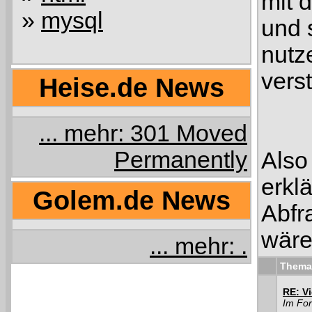
mit 
»
mysql
und s
nutz
vers
Heise.de News
... mehr: 301 Moved
Permanently
Also
erkl
Golem.de News
Abfr
wäre
... mehr: .
Thema
RE: V
Im Fo