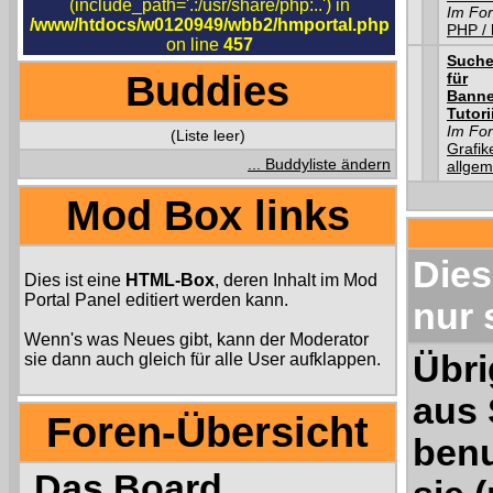
(include_path='.:/usr/share/php:..') in
Im Fo
/www/htdocs/w0120949/wbb2/hmportal.php
PHP / 
on line
457
Suche
Buddies
für
Banne
Tutori
Im Fo
(Liste leer)
Grafik
... Buddyliste ändern
allgem
Mod Box links
Dies
Dies ist eine
HTML-Box
, deren Inhalt im Mod
Portal Panel editiert werden kann.
nur 
Wenn's was Neues gibt, kann der Moderator
Übri
sie dann auch gleich für alle User aufklappen.
aus 
Foren-Übersicht
benu
Das Board