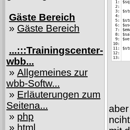
1:

$sq
2:

3:

$st
Gäste Bereich
4:

5:

$st
6:

$us
»
Gäste Bereich
7:

$em
8:

$sa
9:

$ve
10:

...:::Trainingscenter-
11:

12:

wbb...
»
Allgemeines zur
wbb-Softw...
»
Erläuterungen zum
Seitena...
aber 
»
php
nciht
»
html