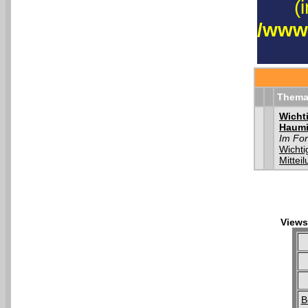
(
/www
Them
Wichti
Haum
Im Fo
Wichti
Mittei
Views
B