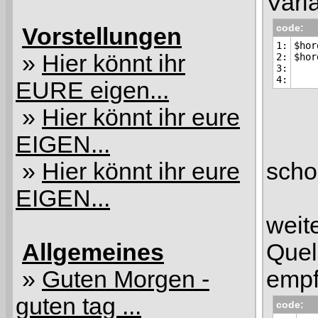
Vari
code:
Vorstellungen
1:

$hor
»
Hier könnt ihr
2:

3:

EURE eigen...
»
Hier könnt ihr eure
EIGEN...
»
Hier könnt ihr eure
scho
EIGEN...
weit
Allgemeines
Quel
»
Guten Morgen -
empf
guten tag ...
code: