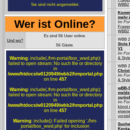
Sie sind nicht angemeldet.
WBB2
Komme
mehr 
Wer ist Online?
Im Fo
Frage
WBB2
Es sind 56 User online.
WBB 2.
Und wo?
Style
56 Gäste.
V1
Im Fo
& Styl
Warning
: include(./hm-portal/box_wwd.php):
failed to open stream: No such file or directory
WBB 2.
in
Chris
/www/htdocs/w0120949/wbb2/hmportal.php
Im Fo
on line
457
& Styl
wBB-S
Warning
: include(./hm-portal/box_wwd.php):
melde
failed to open stream: No such file or directory
zurüc
in
Im Fo
/www/htdocs/w0120949/wbb2/hmportal.php
könnt 
on line
457
eigen
vorste
Warning
: include(): Failed opening './hm-
Such
portal/box_wwd.php' for inclusion
Konta