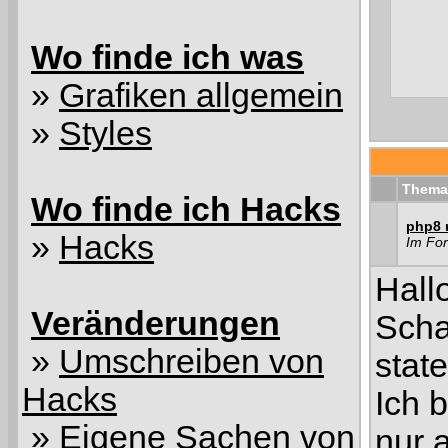
Wo finde ich was
»
Grafiken allgemein
»
Styles
Thema
Wo finde ich Hacks
php8 m
»
Hacks
Im Fo
Hall
Veränderungen
Scha
»
Umschreiben von
stat
Hacks
Ich 
»
Eigene Sachen von
nur a