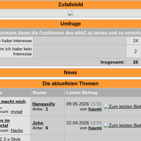
Zufallsbild
Umfrage
nteresse daran die Funktionen des wbb2 zu lernen und zu verste
h habe Interesse
24
in ich habe kein
2
Interesse
Insgesamt:
26
News
Die aktuellsten Themen
a
Starter
Letzter Beitrag
 macht mich
Hangasilly
09.05.2026
15:55
..
Antw.:
1
von
haumi
orum:
mysql
os im
John
22.04.2026
13:03
rtal
Antw.:
6
von
haumi
orum:
Hacks
.3.x-Style