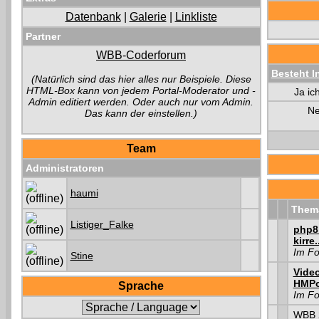
Datenbank
|
Galerie
|
Linkliste
Partner
WBB-Coderforum
Besteht I
(Natürlich sind das hier alles nur Beispiele. Diese
HTML-Box kann von jedem Portal-Moderator und -
Ja ic
Admin editiert werden. Oder auch nur vom Admin.
Ne
Das kann der einstellen.)
Team
Administratoren
haumi
Them
Listiger_Falke
php8
kirre.
Im F
Stine
Vide
HMPo
Sprache
Im F
WBB 2