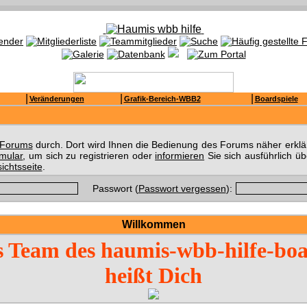
|
|
|
Veränderungen
Grafik-Bereich-WBB2
Boardspiele
s Forums
durch. Dort wird Ihnen die Bedienung des Forums näher erklär
rmular
, um sich zu registrieren oder
informieren
Sie sich ausführlich ü
ichtsseite
.
Passwort (
Passwort vergessen
):
Willkommen
 Team des haumis-wbb-hilfe-bo
heißt Dich