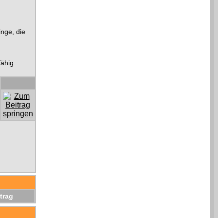
inge, die
fähig
trag