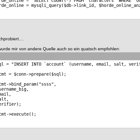
rde_online = "SELECT COUNT(*) FROM `characters` WHERE `on
hprobiert....
wurde mir von andere Quelle auch so ein quatsch empfohlen:
ql = "INSERT INTO `account` (username, email, salt, verif
tmt = $conn->prepare($sql); 

tmt->bind_param("ssss", 

sername_big,

mail,

alt,

erifier);
