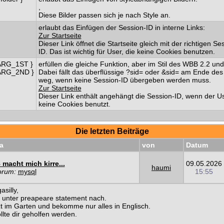
,
Diese Bilder passen sich je nach Style an.
erlaubt das Einfügen der Session-ID in interne Links:
Zur Startseite
Dieser Link öffnet die Startseite gleich mit der richtigen Se
ID. Das ist wichtig für User, die keine Cookies benutzen.
ARG_1ST }
erfüllen die gleiche Funktion, aber im Stil des WBB 2.2 und
ARG_2ND }
Dabei fällt das überflüssige ?sid= oder &sid= am Ende des
weg, wenn keine Session-ID übergeben werden muss.
Zur Startseite
Dieser Link enthält angehängt die Session-ID, wenn der U
keine Cookies benutzt.
Die letzten Beiträge
a
von
Datum
macht mich kirre...
09.05.2026
haumi
orum:
mysql
15:55
silly,
 unter preapeare statement nach.
tzt im Garten und bekomme nur alles in Englisch.
llte dir geholfen werden.