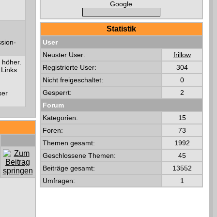
Google
Statistik
ssion-
User
Neuster User:
frillow
 höher.
Registrierte User:
304
 Links
Nicht freigeschaltet:
0
Gesperrt:
2
ser
Forum
Kategorien:
15
Foren:
73
Themen gesamt:
1992
Geschlossene Themen:
45
Beiträge gesamt:
13552
Umfragen:
1