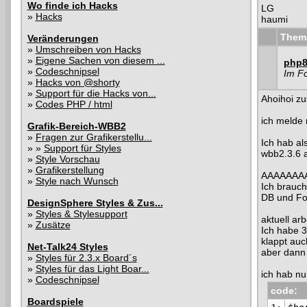
Wo finde ich Hacks
LG
»
Hacks
haumi
Them
Veränderungen
»
Umschreiben von Hacks
»
Eigene Sachen von diesem ...
php8 
»
Codeschnipsel
Im F
»
Hacks von @shorty
»
Support für die Hacks von...
Ahoihoi z
»
Codes PHP / html
ich melde 
Grafik-Bereich-WBB2
»
Fragen zur Grafikerstellu...
Ich hab al
» »
Support für Styles
wbb2.3.6 a
»
Style Vorschau
»
Grafikerstellung
AAAAAAAA
»
Style nach Wunsch
Ich brauch 
DB und Fo
DesignSphere Styles & Zus...
»
Styles & Stylesupport
aktuell arb
»
Zusätze
Ich habe 3
klappt auch
Net-Talk24 Styles
aber dann 
»
Styles für 2.3.x Board´s
»
Styles für das Light Boar...
ich hab nu
»
Codeschnipsel
code:
Boardspiele