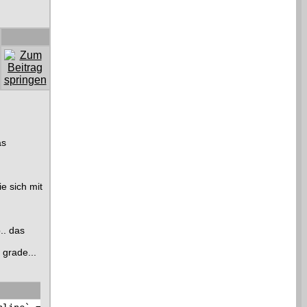
as
ie sich mit
.. das
grade...