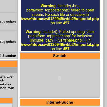
Warning
: include(./hm-
portal/box_topposter.php): failed to open
stream: No such file or directory in
/www/htdocs/w0120949/wbb2/hmportal.php
on line
457
Warning
: include(): Failed opening './hm-
portal/box_topposter.php' for inclusion
(include_path='.:/usr/share/php:..') in
/www/htdocs/w0120949/wbb2/hmportal.php
on line
457
24 Stunden
Swatch
en, aber
ich
ert das
denen man
Internet-Suche