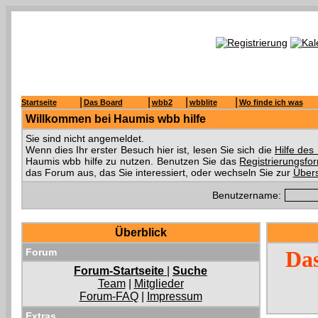
|
|
|
|
Startseite
Das Board
wbb2
wbblite
Wo finde ich was
Willkommen bei Haumis wbb hilfe
Sie sind nicht angemeldet.
Wenn dies Ihr erster Besuch hier ist, lesen Sie sich die
Hilfe de
Haumis wbb hilfe zu nutzen. Benutzen Sie das
Registrierungsfo
das Forum aus, das Sie interessiert, oder wechseln Sie zur
Übers
Benutzername:
Überblick
Forum
Das
Forum-Startseite
|
Suche
Team
|
Mitglieder
Forum-FAQ
|
Impressum
Extras