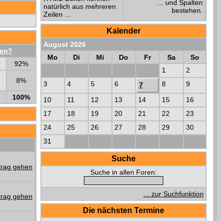
... und Spalten
natürlich aus mehreren
bestehen.
Zeilen ...
Kalender
August 2026
hen?
Mo
Di
Mi
Do
Fr
Sa
So
92%
1
2
8%
3
4
5
6
8
9
7
100%
10
11
12
13
14
15
16
17
18
19
20
21
22
23
24
25
26
27
28
29
30
31
Suche
Suche in allen Foren:
... zur Suchfunktion
Die nächsten Termine