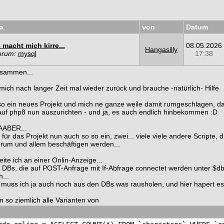
a
von
Datum
macht mich kirre...
08.05.2026
Hangasilly
orum:
mysql
17:38
usammen...
mich nach langer Zeit mal wieder zurück und brauche -natürlich- Hilfe
so ein neues Projekt und mich ne ganze weile damit rumgeschlagen, d
uf php8 nun auszurichten - und ja, es auch endlich hinbekommen :D
ABER...
für das Projekt nun auch so so ein, zwei... viele viele andere Scripte, d
rum und allem beschäftigen werden...
eite ich an einer Onlin-Anzeige...
 DBs, die auf POST-Anfrage mit If-Abfrage connectet werden unter $db
...
muss ich ja auch noch aus den DBs was rausholen, und hier hapert es 
n so ziemlich alle Varianten von