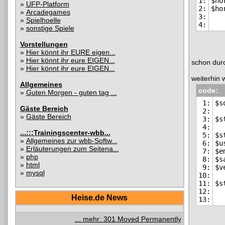
1:

$ho
»
UFP-Platform
2:

»
Arcadegames
3:

»
Spielhoelle
»
sonstige Spiele
Vorstellungen
»
Hier könnt ihr EURE eigen...
»
Hier könnt ihr eure EIGEN...
schon durc
»
Hier könnt ihr eure EIGEN...
weiterhin 
Allgemeines
code:
»
Guten Morgen - guten tag ...
1:

$s
Gäste Bereich
2:

»
Gäste Bereich
3:

$s
4:

...:::Trainingscenter-wbb...
5:

$s
»
Allgemeines zur wbb-Softw...
6:

$u
»
Erläuterungen zum Seitena...
7:

$e
»
php
8:

$s
»
html
9:

$v
»
mysql
10:

11:

12:

Heise.de News
... mehr: 301 Moved Permanently