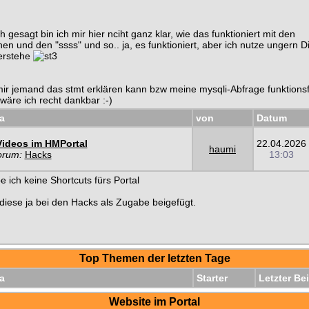
h gesagt bin ich mir hier nciht ganz klar, wie das funktioniert mit den
en und den "ssss" und so.. ja, es funktioniert, aber ich nutze ungern D
verstehe
 mir jemand das stmt erklären kann bzw meine mysqli-Abfrage funktions
äre ich recht dankbar :-)
a
von
Datum
Videos im HMPortal
22.04.2026
haumi
orum:
Hacks
13:03
e ich keine Shortcuts fürs Portal
diese ja bei den Hacks als Zugabe beigefügt.
Top Themen der letzten Tage
a
Starter
Letzter Bei
Website im Portal