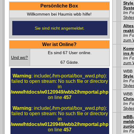
Style
Persönliche Box
Syste
Im F
Willkommen bei Haumis wbb hilfe!
Style
Altes
Sie sind nicht angemeldet.
reakt
Im F
zum 
Wer ist Online?
Komm
Es sind 67 User online.
ins 
Und wo?
Im F
67 Gäste.
zum 
WBB 2
Warning
: include(./hm-portal/box_wwd.php):
Style
Im F
failed to open stream: No such file or directory
Style
in
/www/htdocs/w0120949/wbb2/hmportal.php
WBB 2
on line
457
Chris
Im F
Warning
: include(./hm-portal/box_wwd.php):
Style
failed to open stream: No such file or directory
wBB-
in
melde
/www/htdocs/w0120949/wbb2/hmportal.php
zurü
on line
457
Im F