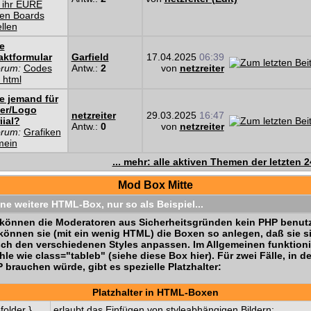
 ihr EURE
en Boards
ellen
e
aktformular
Garfield
17.04.2025
06:39
orum:
Codes
Antw.:
2
von
netzreiter
 html
e jemand für
er/Logo
netzreiter
29.03.2025
16:47
iial?
Antw.:
0
von
netzreiter
orum:
Grafiken
mein
... mehr: alle aktiven Themen der letzten 
Mod Box Mitte
ine weitere HTML-Box, nur so als Beispiel...
können die Moderatoren aus Sicherheitsgründen kein PHP benutz
können sie (mit ein wenig HTML) die Boxen so anlegen, daß sie s
ch den verschiedenen Styles anpassen. Im Allgemeinen funktioni
hle wie class="tableb" (siehe diese Box hier). Für zwei Fälle, in 
 brauchen würde, gibt es spezielle Platzhalter:
Platzhalter in HTML-Boxen
folder }
erlaubt das Einfügen von styleabhängigen Bildern: