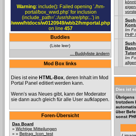
könnt
Warning
: include(): Failed opening './hm-
eigen
vorst
portal/box_wwd.php' for inclusion
(include_path='.:/usr/share/php:..') in
Such
/www/htdocs/w0120949/wbb2/hmportal.php
Kont
on line
457
Im F
PHP /
Buddies
Such
(Liste leer)
Bann
Tutor
... Buddyliste ändern
Im F
allge
Mod Box links
Dies ist eine
HTML-Box
, deren Inhalt im Mod
Portal Panel editiert werden kann.
Dies ist e
Wenn's was Neues gibt, kann der Moderator
Übrigens 
sie dann auch gleich für alle User aufklappen.
trotzdem 
automatis
über Befe
Foren-Übersicht
sonst PHP
Das Board
»
Wichtige Mitteilungen
» »
Beitrag_Icon_test
{ image