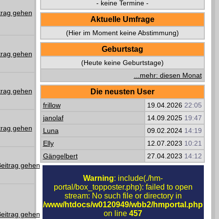
- keine Termine -
Aktuelle Umfrage
(Hier im Moment keine Abstimmung)
Geburtstag
(Heute keine Geburtstage)
...mehr: diesen Monat
Die neusten User
frillow
19.04.2026
22:05
janolaf
14.09.2025
19:47
Luna
09.02.2024
14:19
Elly
12.07.2023
10:21
Gängelbert
27.04.2023
14:12
Warning
: include(./hm-
portal/box_topposter.php): failed to open
stream: No such file or directory in
/www/htdocs/w0120949/wbb2/hmportal.php
on line
457