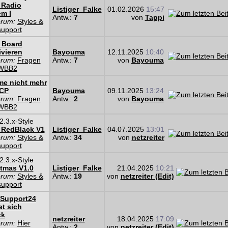
 Radio
Listiger_Falke
01.02.2026
15:47
m I
Antw.:
7
von
Tappi
orum:
Styles &
support
 Board
ivieren
Bayouma
12.11.2025
10:40
orum:
Fragen
Antw.:
7
von
Bayouma
WBB2
e nicht mehr
ACP
Bayouma
09.11.2025
13:24
orum:
Fragen
Antw.:
2
von
Bayouma
WBB2
.3.x-Style
 RedBlack V1
Listiger_Falke
04.07.2025
13:01
orum:
Styles &
Antw.:
34
von
netzreiter
support
.3.x-Style
tmas V1.0
Listiger_Falke
21.04.2025
10:21
orum:
Styles &
Antw.:
19
von
netzreiter (Edit)
support
Support24
t sich
ck
netzreiter
18.04.2025
17:09
orum:
Hier
Antw.:
2
von
netzreiter (Edit)