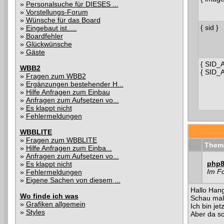
»
Personalsuche für DIESES ...
»
Vorstellungs-Forum
»
Wünsche für das Board
{ sid }
»
Eingebaut ist.....
»
Boardfehler
»
Glückwünsche
»
Gäste
{ SID_
WBB2
{ SID_
»
Fragen zum WBB2
»
Ergänzungen bestehender H...
»
Hilfe Anfragen zum Einbau
»
Anfragen zum Aufsetzen vo...
»
Es klappt nicht
»
Fehlermeldungen
WBBLITE
»
Fragen zum WBBLITE
Them
»
Hilfe Anfragen zum Einba...
»
Anfragen zum Aufsetzen vo...
php8 
»
Es klappt nicht
Im F
»
Fehlermeldungen
»
Eigene Sachen von diesem ...
Hallo Hanga
Wo finde ich was
Schau mal
»
Grafiken allgemein
Ich bin je
»
Styles
Aber da so