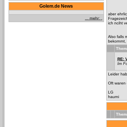
Golem.de News
aber ehrlic
... mehr: .
Fragezeich
ich nciht 
Also falls
bekommt, w
Them
RE: 
Im F
Leider hab
Oft waren 
LG
haumi
Them