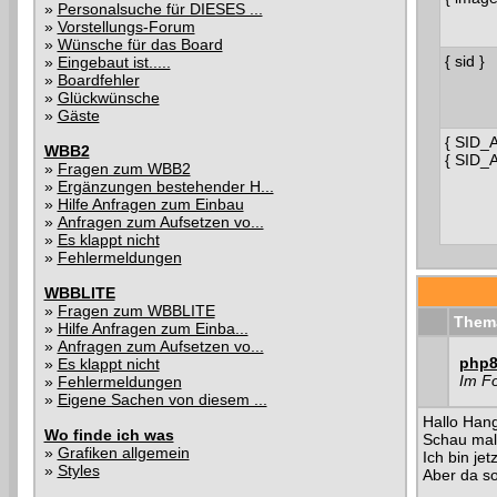
»
Personalsuche für DIESES ...
»
Vorstellungs-Forum
»
Wünsche für das Board
{ sid }
»
Eingebaut ist.....
»
Boardfehler
»
Glückwünsche
»
Gäste
{ SID_
WBB2
{ SID_
»
Fragen zum WBB2
»
Ergänzungen bestehender H...
»
Hilfe Anfragen zum Einbau
»
Anfragen zum Aufsetzen vo...
»
Es klappt nicht
»
Fehlermeldungen
WBBLITE
»
Fragen zum WBBLITE
Them
»
Hilfe Anfragen zum Einba...
»
Anfragen zum Aufsetzen vo...
php8 
»
Es klappt nicht
Im F
»
Fehlermeldungen
»
Eigene Sachen von diesem ...
Hallo Hanga
Wo finde ich was
Schau mal
»
Grafiken allgemein
Ich bin je
»
Styles
Aber da so