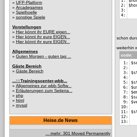
1:

$ho
»
UFP-Platform
2:

»
Arcadegames
3:

»
Spielhoelle
»
sonstige Spiele
Vorstellungen
»
Hier könnt ihr EURE eigen...
»
Hier könnt ihr eure EIGEN...
schon durc
»
Hier könnt ihr eure EIGEN...
weiterhin 
Allgemeines
code:
»
Guten Morgen - guten tag ...
1:

$s
Gäste Bereich
2:

»
Gäste Bereich
3:

$s
4:

...:::Trainingscenter-wbb...
5:

$s
»
Allgemeines zur wbb-Softw...
6:

$u
»
Erläuterungen zum Seitena...
7:

$e
»
php
8:

$s
»
html
9:

$v
»
mysql
10:

11:

12:

Heise.de News
... mehr: 301 Moved Permanently