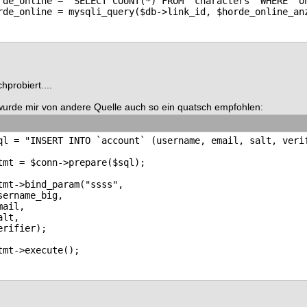
rde_online = "SELECT COUNT(*) FROM `characters` WHERE `on
hprobiert....
wurde mir von andere Quelle auch so ein quatsch empfohlen:
ql = "INSERT INTO `account` (username, email, salt, verif
tmt = $conn->prepare($sql); 

tmt->bind_param("ssss", 

sername_big,

mail,

alt,

erifier);
