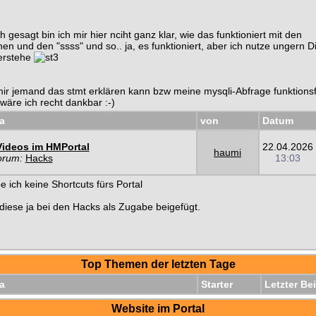
h gesagt bin ich mir hier nciht ganz klar, wie das funktioniert mit den
en und den "ssss" und so.. ja, es funktioniert, aber ich nutze ungern D
verstehe
 mir jemand das stmt erklären kann bzw meine mysqli-Abfrage funktions
äre ich recht dankbar :-)
a
von
Datum
Videos im HMPortal
22.04.2026
haumi
orum:
Hacks
13:03
e ich keine Shortcuts fürs Portal
diese ja bei den Hacks als Zugabe beigefügt.
Top Themen der letzten Tage
a
Starter
Letzter Bei
Website im Portal