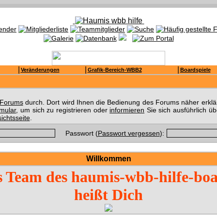
|
|
|
Veränderungen
Grafik-Bereich-WBB2
Boardspiele
s Forums
durch. Dort wird Ihnen die Bedienung des Forums näher erklär
rmular
, um sich zu registrieren oder
informieren
Sie sich ausführlich ü
ichtsseite
.
Passwort (
Passwort vergessen
):
Willkommen
 Team des haumis-wbb-hilfe-bo
heißt Dich