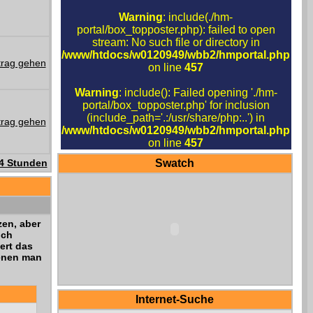
Warning
: include(./hm-
portal/box_topposter.php): failed to open
stream: No such file or directory in
/www/htdocs/w0120949/wbb2/hmportal.php
on line
457
Warning
: include(): Failed opening './hm-
portal/box_topposter.php' for inclusion
(include_path='.:/usr/share/php:..') in
/www/htdocs/w0120949/wbb2/hmportal.php
on line
457
24 Stunden
Swatch
en, aber
ich
ert das
denen man
Internet-Suche