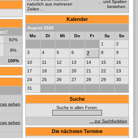
... und Spalten
natürlich aus mehreren
bestehen.
Zeilen ...
Kalender
August 2026
hen?
Mo
Di
Mi
Do
Fr
Sa
So
92%
1
2
8%
3
4
5
6
8
9
7
100%
10
11
12
13
14
15
16
17
18
19
20
21
22
23
24
25
26
27
28
29
30
31
Suche
Suche in allen Foren:
... zur Suchfunktion
Die nächsten Termine