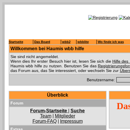
|
|
|
|
Startseite
Das Board
wbb2
wbblite
Wo finde ich was
Willkommen bei Haumis wbb hilfe
Sie sind nicht angemeldet.
Wenn dies Ihr erster Besuch hier ist, lesen Sie sich die
Hilfe de
Haumis wbb hilfe zu nutzen. Benutzen Sie das
Registrierungsfo
das Forum aus, das Sie interessiert, oder wechseln Sie zur
Übers
Benutzername:
Überblick
Forum
Das
Forum-Startseite
|
Suche
Team
|
Mitglieder
Forum-FAQ
|
Impressum
Extras