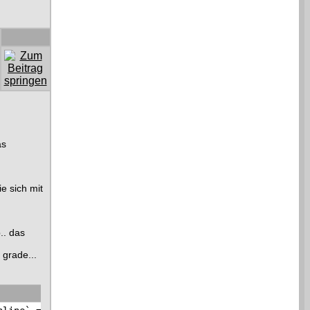
as
ie sich mit
.. das
grade...