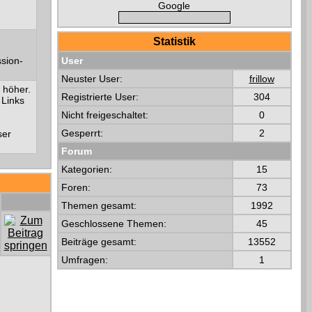
Google
Statistik
ssion-
User
Neuster User:
frillow
 höher.
Registrierte User:
304
 Links
Nicht freigeschaltet:
0
Gesperrt:
2
ser
Forum
Kategorien:
15
Foren:
73
Themen gesamt:
1992
Geschlossene Themen:
45
Beiträge gesamt:
13552
Umfragen:
1