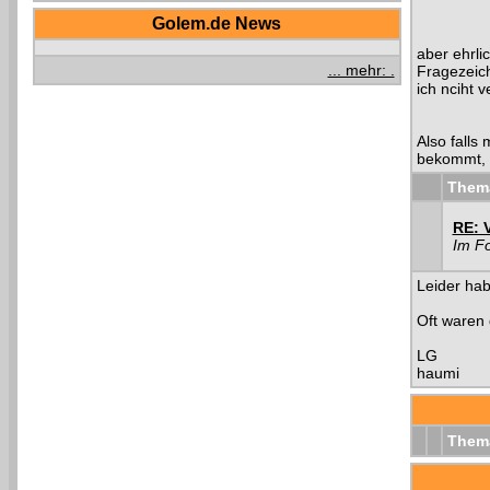
Golem.de News
aber ehrlic
... mehr: .
Fragezeich
ich nciht 
Also falls
bekommt, w
Them
RE: 
Im F
Leider hab
Oft waren 
LG
haumi
Them