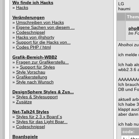
Wo finde ich Hacks
LG
»
Hacks
haumi
Them
Veränderungen
»
Umschreiben von Hacks
»
Eigene Sachen von diesem ...
php8 
»
Codeschnipsel
Im F
»
Hacks von @shorty
»
Support für die Hacks von...
Ahoihoi z
»
Codes PHP / html
ich melde 
Grafik-Bereich-WBB2
»
Fragen zur Grafikerstellu...
Ich hab al
» »
Support für Styles
wbb2.3.6 a
»
Style Vorschau
»
Grafikerstellung
AAAAAAAA
»
Style nach Wunsch
Ich brauch 
DB und Fo
DesignSphere Styles & Zus...
»
Styles & Stylesupport
aktuell arb
»
Zusätze
Ich habe 3
klappt auch
Net-Talk24 Styles
aber dann 
»
Styles für 2.3.x Board´s
»
Styles für das Light Boar...
ich hab nu
»
Codeschnipsel
code:
Boardspiele