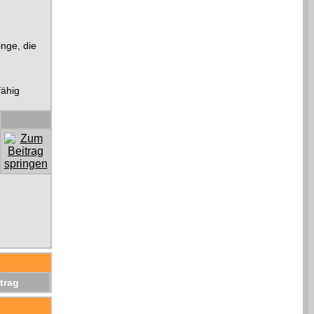
inge, die
fähig
trag