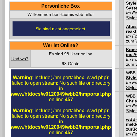
Style
Persönliche Box
Syste
Im F
Willkommen bei Haumis wbb hilfe!
Style
Altes
Sie sind nicht angemeldet.
reakt
Im F
zum 
Wer ist Online?
Komm
Es sind 98 User online.
ins 
Und wo?
Im F
98 Gäste.
zum 
WBB 2
Warning
: include(./hm-portal/box_wwd.php):
Style
Im F
failed to open stream: No such file or directory
Style
in
/www/htdocs/w0120949/wbb2/hmportal.php
WBB 2
on line
457
Chris
Im F
Warning
: include(./hm-portal/box_wwd.php):
Style
failed to open stream: No such file or directory
wBB-
in
melde
/www/htdocs/w0120949/wbb2/hmportal.php
zurü
on line
457
Im F