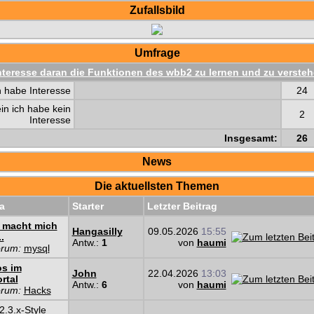
Zufallsbild
Umfrage
nteresse daran die Funktionen des wbb2 zu lernen und zu verste
h habe Interesse
24
in ich habe kein
2
Interesse
Insgesamt:
26
News
Die aktuellsten Themen
a
Starter
Letzter Beitrag
 macht mich
Hangasilly
09.05.2026
15:55
..
Antw.:
1
von
haumi
orum:
mysql
os im
John
22.04.2026
13:03
rtal
Antw.:
6
von
haumi
orum:
Hacks
.3.x-Style