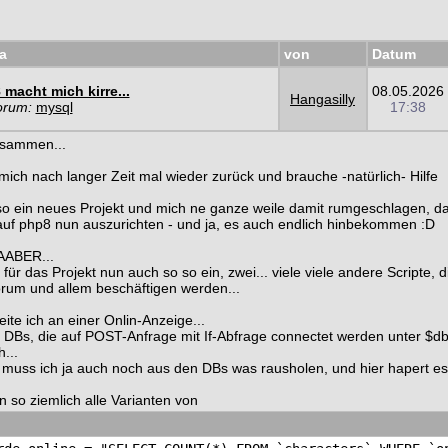
a
von
Datum
macht mich kirre...
08.05.2026
Hangasilly
orum:
mysql
17:38
usammen...
mich nach langer Zeit mal wieder zurück und brauche -natürlich- Hilfe
so ein neues Projekt und mich ne ganze weile damit rumgeschlagen, d
uf php8 nun auszurichten - und ja, es auch endlich hinbekommen :D
ABER...
für das Projekt nun auch so so ein, zwei... viele viele andere Scripte, d
rum und allem beschäftigen werden...
eite ich an einer Onlin-Anzeige...
 DBs, die auf POST-Anfrage mit If-Abfrage connectet werden unter $db
...
muss ich ja auch noch aus den DBs was rausholen, und hier hapert es 
n so ziemlich alle Varianten von