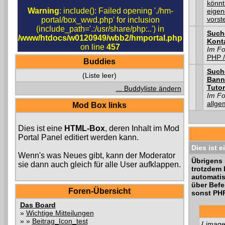
könnt
Warning
: include(): Failed opening './hm-
eigen
vorst
portal/box_wwd.php' for inclusion
(include_path='.:/usr/share/php:..') in
Such
/www/htdocs/w0120949/wbb2/hmportal.php
Kont
on line
457
Im F
PHP /
Buddies
Such
(Liste leer)
Bann
Tutor
... Buddyliste ändern
Im F
allge
Mod Box links
Dies ist eine
HTML-Box
, deren Inhalt im Mod
Portal Panel editiert werden kann.
Dies ist e
Wenn's was Neues gibt, kann der Moderator
Übrigens 
sie dann auch gleich für alle User aufklappen.
trotzdem 
automatis
über Befe
Foren-Übersicht
sonst PHP
Das Board
»
Wichtige Mitteilungen
» »
Beitrag_Icon_test
{ image