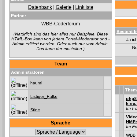
Datenbank
|
Galerie
|
Linkliste
Partner
WBB-Coderforum
Besteht I
(Natürlich sind das hier alles nur Beispiele. Diese
HTML-Box kann von jedem Portal-Moderator und -
Ja ic
Admin editiert werden. Oder auch nur vom Admin.
Ne
Das kann der einstellen.)
Team
Administratoren
haumi
Them
Listiger_Falke
php8
kirre.
Im F
Stine
Vide
HMPo
Sprache
Im F
WBB 2