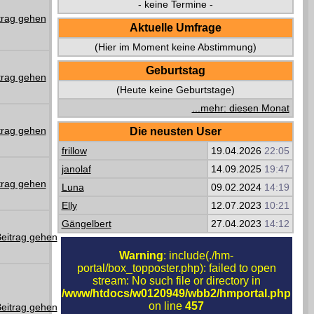
- keine Termine -
Aktuelle Umfrage
(Hier im Moment keine Abstimmung)
Geburtstag
(Heute keine Geburtstage)
...mehr: diesen Monat
Die neusten User
frillow
19.04.2026
22:05
janolaf
14.09.2025
19:47
Luna
09.02.2024
14:19
Elly
12.07.2023
10:21
Gängelbert
27.04.2023
14:12
Warning
: include(./hm-
portal/box_topposter.php): failed to open
stream: No such file or directory in
/www/htdocs/w0120949/wbb2/hmportal.php
on line
457