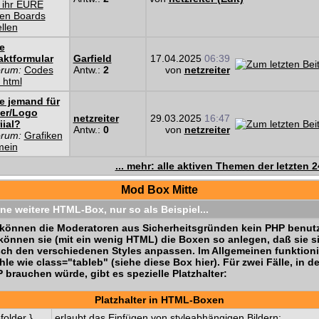
 ihr EURE
en Boards
ellen
e
aktformular
Garfield
17.04.2025
06:39
orum:
Codes
Antw.:
2
von
netzreiter
 html
e jemand für
er/Logo
netzreiter
29.03.2025
16:47
iial?
Antw.:
0
von
netzreiter
orum:
Grafiken
mein
... mehr: alle aktiven Themen der letzten 
Mod Box Mitte
ine weitere HTML-Box, nur so als Beispiel...
können die Moderatoren aus Sicherheitsgründen kein PHP benutz
können sie (mit ein wenig HTML) die Boxen so anlegen, daß sie s
ch den verschiedenen Styles anpassen. Im Allgemeinen funktioni
hle wie class="tableb" (siehe diese Box hier). Für zwei Fälle, in 
 brauchen würde, gibt es spezielle Platzhalter:
Platzhalter in HTML-Boxen
folder }
erlaubt das Einfügen von styleabhängigen Bildern: