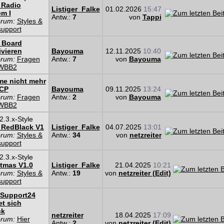
 Radio
Listiger_Falke
01.02.2026
15:47
m I
Antw.:
7
von
Tappi
orum:
Styles &
support
 Board
ivieren
Bayouma
12.11.2025
10:40
orum:
Fragen
Antw.:
7
von
Bayouma
WBB2
e nicht mehr
ACP
Bayouma
09.11.2025
13:24
orum:
Fragen
Antw.:
2
von
Bayouma
WBB2
.3.x-Style
 RedBlack V1
Listiger_Falke
04.07.2025
13:01
orum:
Styles &
Antw.:
34
von
netzreiter
support
.3.x-Style
tmas V1.0
Listiger_Falke
21.04.2025
10:21
orum:
Styles &
Antw.:
19
von
netzreiter (Edit)
support
Support24
t sich
ck
netzreiter
18.04.2025
17:09
orum:
Hier
Antw.:
2
von
netzreiter (Edit)