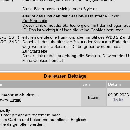
,
Diese Bilder passen sich je nach Style an.
erlaubt das Einfügen der Session-ID in interne Links:
Zur Startseite
Dieser Link öffnet die Startseite gleich mit der richtigen Se
ID. Das ist wichtig für User, die keine Cookies benutzen.
ARG_1ST }
erfüllen die gleiche Funktion, aber im Stil des WBB 2.2 und
ARG_2ND }
Dabei fällt das überflüssige ?sid= oder &sid= am Ende des
weg, wenn keine Session-ID übergeben werden muss.
Zur Startseite
Dieser Link enthält angehängt die Session-ID, wenn der U
keine Cookies benutzt.
Die letzten Beiträge
a
von
Datum
macht mich kirre...
09.05.2026
haumi
orum:
mysql
15:55
silly,
 unter preapeare statement nach.
tzt im Garten und bekomme nur alles in Englisch.
llte dir geholfen werden.