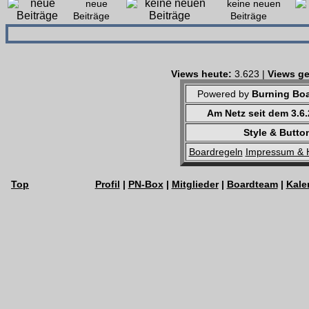
neue
keine neuen
Beiträge
Beiträge
Views heute:
3.623 |
Views ge
Powered by
Burning Boa
Am Netz seit dem 3.6
Style & Butto
Boardregeln
Impressum & 
Top
Profil
|
PN-Box
|
Mitglieder
|
Boardteam
|
Kale