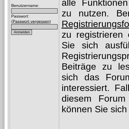
alle Funktione
Benutzername:
zu nutzen. Be
Passwort:
Registrierungsf
(
Passwort vergessen
)
zu registrieren
Sie sich ausfü
Registrierun
Beiträge zu le
sich das Foru
interessiert. Fa
diesem Forum r
können Sie sic