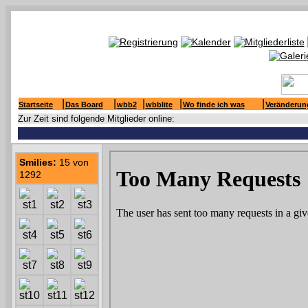
|
|
|
|
|
Startseite
Das Board
wbb2
wbblite
Wo finde ich was
Veränderun
Zur Zeit sind folgende Mitglieder online:
Smilies:
15 von
1292