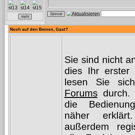
Noch auf den Beinen,
Gast
?
Sie sind nicht 
dies Ihr erster
lesen Sie si
Forums
durch. 
die Bedienu
näher erklär
außerdem regis