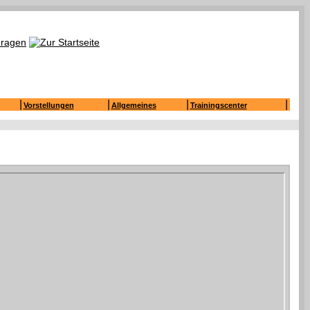
|
|
|
|
Vorstellungen
Allgemeines
Trainingscenter