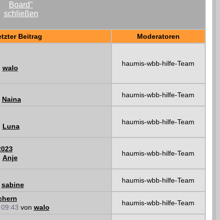
tzter Beitrag
Moderatoren
haumis-wbb-hilfe-Team
n
walo
haumis-wbb-hilfe-Team
n
Naina
haumis-wbb-hilfe-Team
n
Luna
2023
haumis-wbb-hilfe-Team
n
Anje
haumis-wbb-hilfe-Team
n
sabine
chern
haumis-wbb-hilfe-Team
7
09:43
von
walo