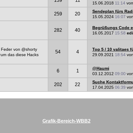
139
11
15.06.2018
11:14
vo
Sendeplan fürs Rad
259
20
15.05.2024
16:07
vo
Begrüßungs Code ei
282
40
16.05.2017
15:58
edi
er Feder von @shorty
Top 5 / 10 valitaes 
54
4
arum das diese Hacks
29.09.2021
18:54
vo
@Haumi
6
1
03.12.2012
09:00
vo
Suche Kontaktformu
202
22
17.04.2025
06:39
vo
Grafik-Bereich-WBB2