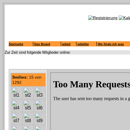
|
|
|
|
Startseite
Das Board
wbb2
wbblite
Wo finde ich was
Zur Zeit sind folgende Mitglieder online:
Smilies:
15 von
1292