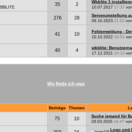
Wbblite 1 installiere
35
2
 WBBLITE
10.07.2017
17:37
vo
Serverumstellung a
276
28
09.10.2023
21:03
vo
Fehlermeldung - Devi
41
10
10.10.2022
16:01
vo
wbblite: Benutzern
40
4
17.12.2021
14:13
vo
Wo finde ich was
Beiträge
Themen
Le
Suche jemand für Ba
75
10
29.03.2025
16:47
vo
Logo und N