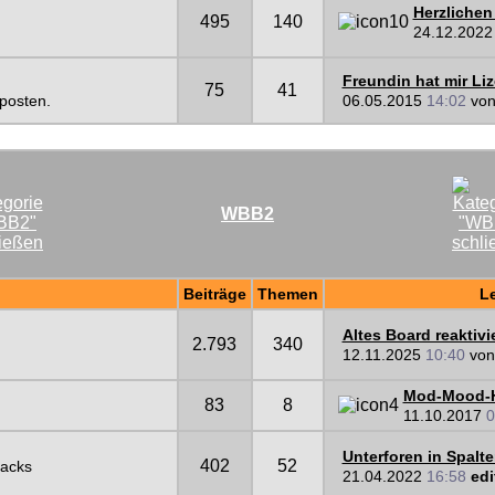
Herzliche
495
140
24.12.202
Freundin hat mir Liz
75
41
 posten.
06.05.2015
14:02
vo
WBB2
Beiträge
Themen
Le
Altes Board reaktivi
2.793
340
12.11.2025
10:40
vo
Mod-Mood-H
83
8
11.10.2017
0
Unterforen in Spalten
402
52
Hacks
21.04.2022
16:58
edi