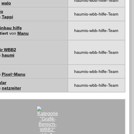
haumis-wbb-hilfe-Team
n
walo
io
haumis-wbb-hilfe-Team
n
Tappi
nbau hilfe
haumis-wbb-hilfe-Team
tiert
von
Manu
für WBB2
haumis-wbb-hilfe-Team
n
haumi
haumis-wbb-hilfe-Team
n
Pixel~Manu
lar
haumis-wbb-hilfe-Team
n
netzreiter