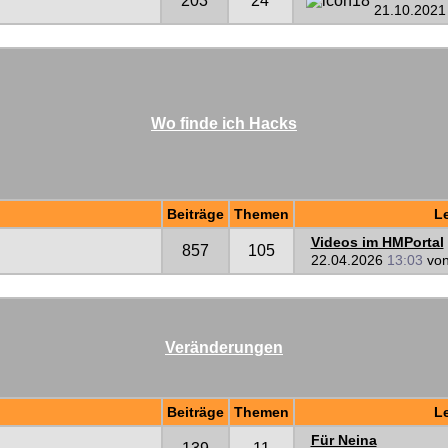
203
24
21.10.202
Wo finde ich Hacks
Beiträge
Themen
Le
Videos im HMPortal
857
105
22.04.2026
13:03
vo
Veränderungen
Beiträge
Themen
Le
Für Neina