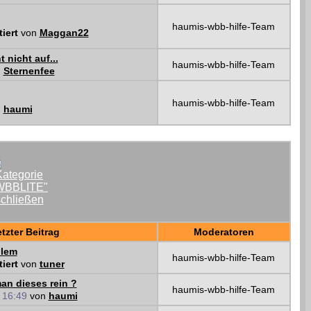
haumis-wbb-hilfe-Team
tiert
von
Maggan22
 nicht auf...
haumis-wbb-hilfe-Team
n
Sternenfee
haumis-wbb-hilfe-Team
n
haumi
tzter Beitrag
Moderatoren
blem
haumis-wbb-hilfe-Team
tiert
von
tuner
an dieses rein ?
haumis-wbb-hilfe-Team
1
16:49
von
haumi