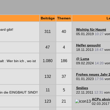
Beiträge
Themen
Le
ard gibt!
Wichtig für Haumi
311
40
05.01.2019
10:27
vo
Helfer gesucht
47
4
18.11.2013
18:47
vo
@ Luna
1.080
186
lt : Wer bin ich , wo ist
09.02.2024
14:20
vo
Frohes neues Jahr 
132
37
01.01.2023
17:56
vo
Smilies
11
5
in die EINGBAUT SIND!!
22.11.2011
12:31
vo
ACPs absi
123
21
02.03.201