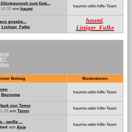
n Glückwunsch zum Geb...
haumis-wbb-hilfe-Team
2
16:30
von
haumi
haumi
,
enz gegebe...
Listiger_Falke
n
Listiger_Falke
tzter Beitrag
Moderatoren
eren
haumis-wbb-hilfe-Team
n
Bayouma
ack von Terror
haumis-wbb-hilfe-Team
1:19
von
Terror
 - weiße ...
haumis-wbb-hilfe-Team
tiert
von
Anje