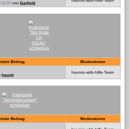
haumis-wbb-hilfe-Team
1
18:02
von
Garfield
tzter Beitrag
Moderatoren
haumis-wbb-hilfe-Team
n
haumi
tzter Beitrag
Moderatoren