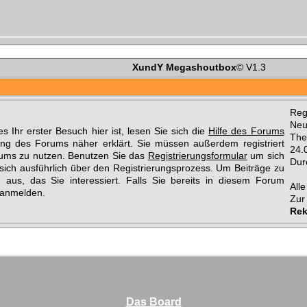
XundY Megashoutbox
© V1.3
Regi
Neu
s Ihr erster Besuch hier ist, lesen Sie sich die
Hilfe des Forums
The
ung des Forums näher erklärt. Sie müssen außerdem registriert
24.
rums zu nutzen. Benutzen Sie das
Registrierungsformular
um sich
Dur
sich ausführlich über den Registrierungsprozess. Um Beiträge zu
aus, das Sie interessiert. Falls Sie bereits in diesem Forum
All
anmelden.
Zur
Rek
Das Board