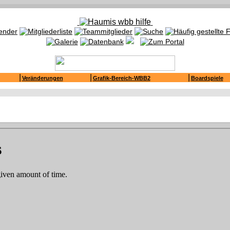
|
|
|
Veränderungen
Grafik-Bereich-WBB2
Boardspiele