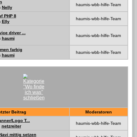
n
haumis-wbb-hilfe-Team
n
Nelly
uf PHP 8
haumis-wbb-hilfe-Team
n
Elly
ce driver ...
haumis-wbb-hilfe-Team
n
haumi
amen farbig
haumis-wbb-hilfe-Team
n
haumi
tzter Beitrag
Moderatoren
nner/Logo T...
haumis-wbb-hilfe-Team
n
netzreiter
avi mittig setzen