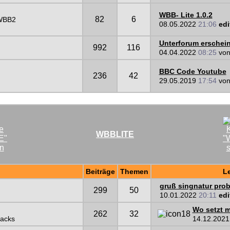
WBB- Lite 1.0.2
82
6
 WBB2
08.05.2022
21:06
edi
Unterforum erscheint
992
116
04.04.2022
08:25
vo
BBC Code Youtube
236
42
29.05.2019
17:54
vo
WBBLITE
Beiträge
Themen
Le
gruß singnatur pro
299
50
10.01.2022
20:11
edi
Wo setzt m
262
32
Hacks
14.12.202