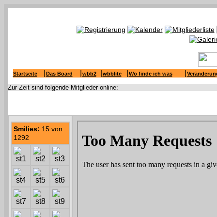
|
|
|
|
|
Startseite
Das Board
wbb2
wbblite
Wo finde ich was
Veränderun
Zur Zeit sind folgende Mitglieder online:
Smilies:
15 von
1292