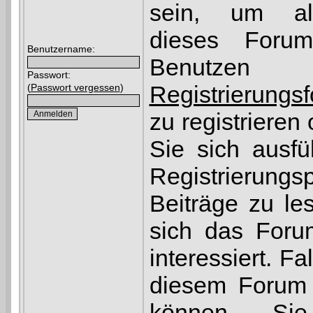
sein, um al
dieses Foru
Benutzername:
Benutze
Passwort:
Registrierungs
(
Passwort vergessen
)
zu registrieren
Sie sich ausfü
Registrierun
Beiträge zu le
sich das Foru
interessiert. Fa
diesem Forum r
können S