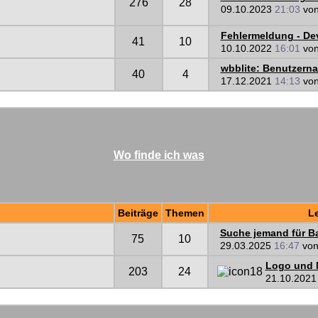
276
28
09.10.2023
21:03
vo
Fehlermeldung - Devi
41
10
10.10.2022
16:01
vo
wbblite: Benutzern
40
4
17.12.2021
14:13
vo
Wo finde ich was
Beiträge
Themen
Le
Suche jemand für Ba
75
10
29.03.2025
16:47
vo
Logo und N
203
24
21.10.202