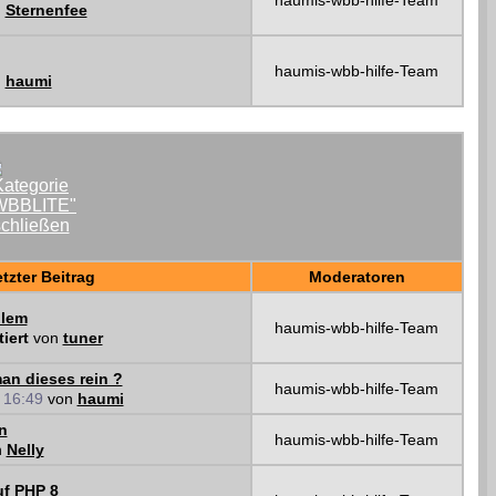
haumis-wbb-hilfe-Team
n
Sternenfee
haumis-wbb-hilfe-Team
n
haumi
tzter Beitrag
Moderatoren
blem
haumis-wbb-hilfe-Team
tiert
von
tuner
an dieses rein ?
haumis-wbb-hilfe-Team
1
16:49
von
haumi
n
haumis-wbb-hilfe-Team
n
Nelly
uf PHP 8