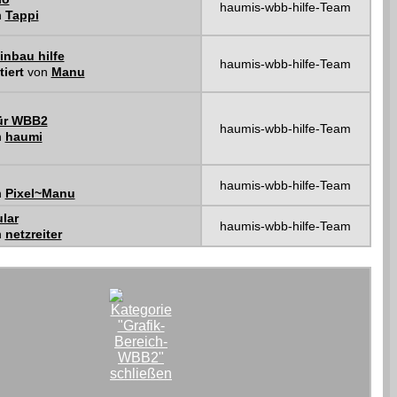
haumis-wbb-hilfe-Team
n
Tappi
nbau hilfe
haumis-wbb-hilfe-Team
tiert
von
Manu
für WBB2
haumis-wbb-hilfe-Team
n
haumi
haumis-wbb-hilfe-Team
n
Pixel~Manu
lar
haumis-wbb-hilfe-Team
n
netzreiter