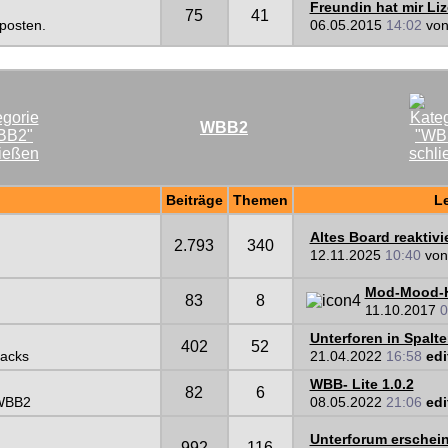
Freundin hat mir Liz
75
41
 posten.
06.05.2015
14:02
vo
WBB2
Beiträge
Themen
Le
Altes Board reaktivi
2.793
340
12.11.2025
10:40
vo
Mod-Mood-H
83
8
11.10.2017
0
Unterforen in Spalten
402
52
Hacks
21.04.2022
16:58
edi
WBB- Lite 1.0.2
82
6
 WBB2
08.05.2022
21:06
edi
Unterforum erscheint
992
116