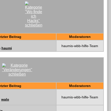
tzter Beitrag
Moderatoren
haumis-wbb-hilfe-Team
n
haumi
tzter Beitrag
Moderatoren
haumis-wbb-hilfe-Team
n
walo
io