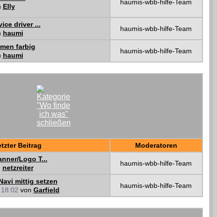
haumis-wbb-hilfe-Team
n
Elly
ce driver ...
haumis-wbb-hilfe-Team
n
haumi
amen farbig
haumis-wbb-hilfe-Team
n
haumi
tzter Beitrag
Moderatoren
nner/Logo T...
haumis-wbb-hilfe-Team
n
netzreiter
avi mittig setzen
haumis-wbb-hilfe-Team
1
18:02
von
Garfield