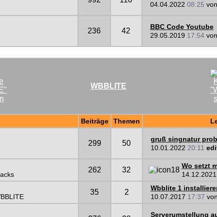
04.04.2022
08:25
vo
BBC Code Youtube
236
42
29.05.2019
17:54
vo
WBBLITE
Beiträge
Themen
Le
gruß singnatur pro
299
50
10.01.2022
20:11
edi
Wo setzt m
262
32
Hacks
14.12.202
Wbblite 1 installiere
35
2
 WBBLITE
10.07.2017
17:37
vo
Serverumstellung a