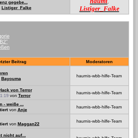
haumi
,
enz gegebe...
Listiger_Falke
n
Listiger_Falke
tzter Beitrag
Moderatoren
eren
haumis-wbb-hilfe-Team
n
Bayouma
ack von Terror
haumis-wbb-hilfe-Team
1:19
von
Terror
 - weiße ...
haumis-wbb-hilfe-Team
tiert
von
Anje
haumis-wbb-hilfe-Team
tiert
von
Maggan22
 nicht auf...