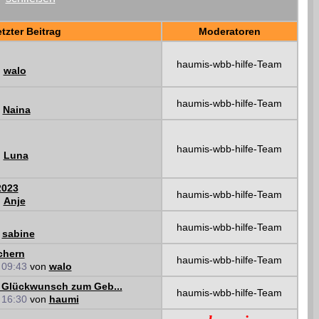
tzter Beitrag
Moderatoren
haumis-wbb-hilfe-Team
n
walo
haumis-wbb-hilfe-Team
n
Naina
haumis-wbb-hilfe-Team
n
Luna
2023
haumis-wbb-hilfe-Team
n
Anje
haumis-wbb-hilfe-Team
n
sabine
chern
haumis-wbb-hilfe-Team
7
09:43
von
walo
n Glückwunsch zum Geb...
haumis-wbb-hilfe-Team
2
16:30
von
haumi