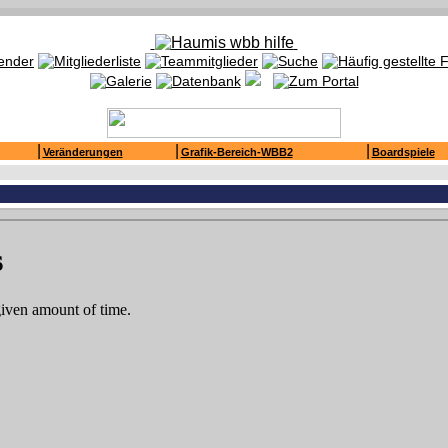
|
|
|
Veränderungen
Grafik-Bereich-WBB2
Boardspiele