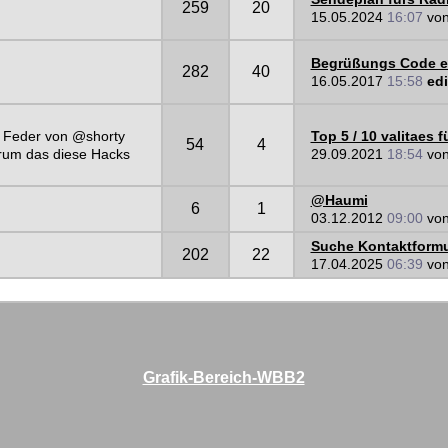
259
20
15.05.2024
16:07
vo
Begrüßungs Code ei
282
40
16.05.2017
15:58
edi
er Feder von @shorty
Top 5 / 10 valitaes 
54
4
arum das diese Hacks
29.09.2021
18:54
vo
@Haumi
6
1
03.12.2012
09:00
vo
Suche Kontaktformu
202
22
17.04.2025
06:39
vo
Grafik-Bereich-WBB2