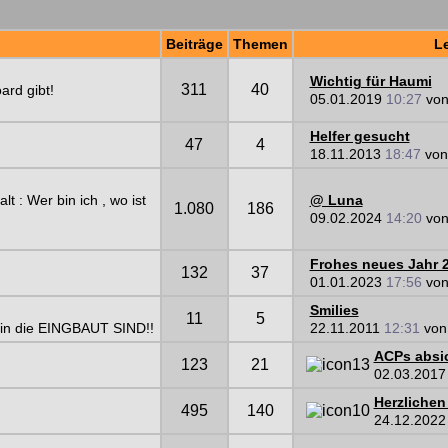
Beiträge
Themen
Le
Wichtig für Haumi
311
40
ard gibt!
05.01.2019
10:27
vo
Helfer gesucht
47
4
18.11.2013
18:47
vo
lt : Wer bin ich , wo ist
@ Luna
1.080
186
09.02.2024
14:20
vo
Frohes neues Jahr 
132
37
01.01.2023
17:56
vo
Smilies
11
5
in die EINGBAUT SIND!!
22.11.2011
12:31
vo
ACPs absi
123
21
02.03.201
Herzliche
495
140
24.12.202