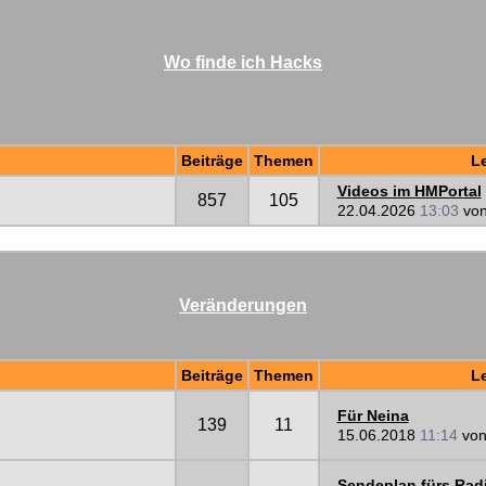
Wo finde ich Hacks
Beiträge
Themen
Le
Videos im HMPortal
857
105
22.04.2026
13:03
vo
Veränderungen
Beiträge
Themen
Le
Für Neina
139
11
15.06.2018
11:14
vo
Sendeplan fürs Rad