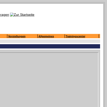
|
|
|
|
Vorstellungen
Allgemeines
Trainingscenter