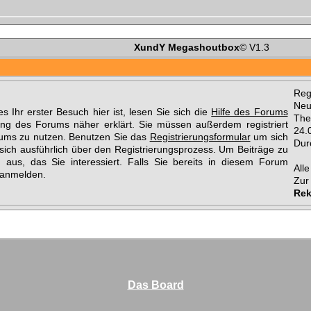
XundY Megashoutbox
© V1.3
Regi
Neu
s Ihr erster Besuch hier ist, lesen Sie sich die
Hilfe des Forums
The
ung des Forums näher erklärt. Sie müssen außerdem registriert
24.
rums zu nutzen. Benutzen Sie das
Registrierungsformular
um sich
Dur
sich ausführlich über den Registrierungsprozess. Um Beiträge zu
aus, das Sie interessiert. Falls Sie bereits in diesem Forum
All
anmelden.
Zur
Rek
Das Board