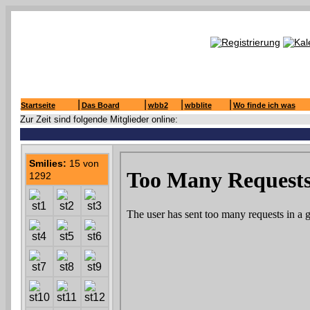
|
|
|
|
Startseite
Das Board
wbb2
wbblite
Wo finde ich was
Zur Zeit sind folgende Mitglieder online:
Smilies:
15 von
1292