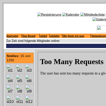
|
|
|
|
|
Startseite
Das Board
wbb2
wbblite
Wo finde ich was
Veränderun
Zur Zeit sind folgende Mitglieder online:
Smilies:
15 von
1292