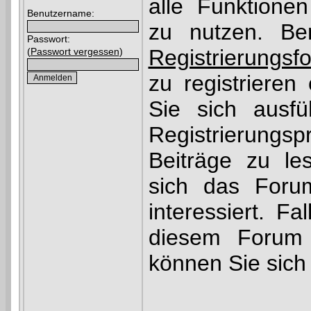
alle Funktione
Benutzername:
zu nutzen. Be
Passwort:
Registrierungsf
(
Passwort vergessen
)
zu registrieren
Sie sich ausfü
Registrierun
Beiträge zu le
sich das Foru
interessiert. Fa
diesem Forum r
können Sie sic