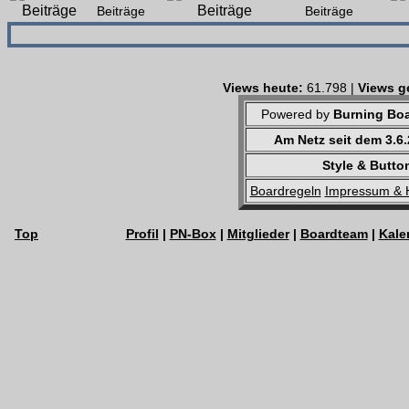
Beiträge
Beiträge
Views heute:
61.798 |
Views g
Powered by
Burning Boa
Am Netz seit dem 3.6
Style & Butto
Boardregeln
Impressum & 
Top
Profil
|
PN-Box
|
Mitglieder
|
Boardteam
|
Kale