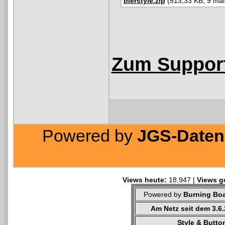
bierstyle.zip
(513,33 KB, 9 mal
Zum Suppor
Powered by
JGS-Datenb
Views heute:
18.947 |
Views g
Powered by
Burning Boa
Am Netz seit dem 3.6
Style & Butto