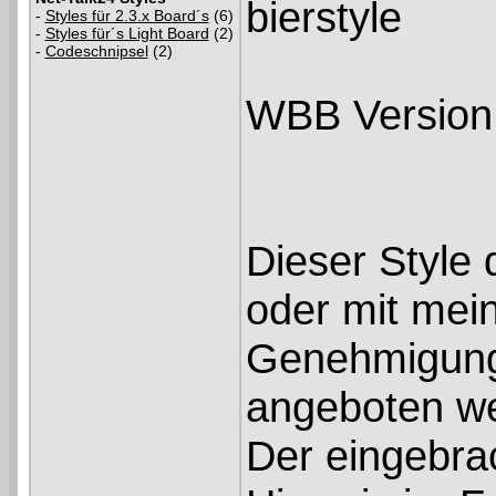
bierstyle
-
Styles für 2.3.x Board´s
(6)
-
Styles für´s Light Board
(2)
-
Codeschnipsel
(2)
WBB Version:
Dieser Style 
oder mit mei
Genehmigun
angeboten w
Der eingebra