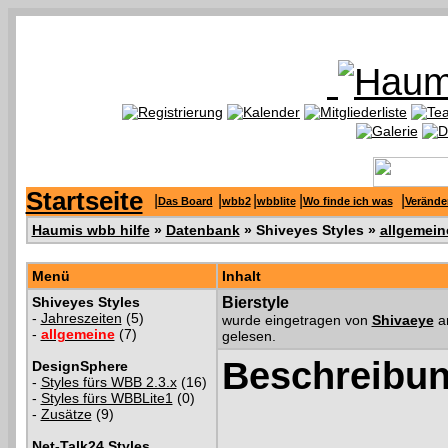
Startseite
|
|
|
|
|
Das Board
wbb2
wbblite
Wo finde ich was
Verände
Haumis wbb hilfe
»
Datenbank
» Shiveyes Styles »
allgemein
Menü
Inhalt
Shiveyes Styles
Bierstyle
-
Jahreszeiten
(5)
wurde eingetragen von
Shivaeye
a
-
allgemeine
(7)
gelesen.
Beschreibun
DesignSphere
-
Styles fürs WBB 2.3.x
(16)
-
Styles fürs WBBLite1
(0)
-
Zusätze
(9)
Net-Talk24 Styles