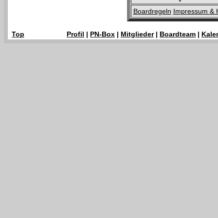
Boardregeln
Impressum & 
Top
Profil
|
PN-Box
|
Mitglieder
|
Boardteam
|
Kale