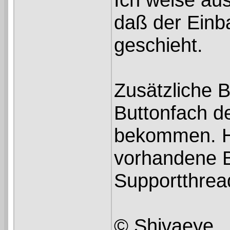
daß der Einb
geschieht.
Zusätzliche B
Buttonfach d
bekommen. H
vorhandene B
Supportthrea
© Shivaeye