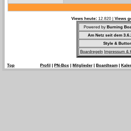
Views heute:
12.820 |
Views g
Powered by
Burning Boa
Am Netz seit dem 3.6
Style & Butto
Boardregeln
Impressum & 
Top
Profil
|
PN-Box
|
Mitglieder
|
Boardteam
|
Kale