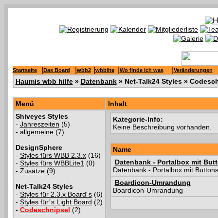
|
|
|
|
|
Startseite
Das Board
wbb2
wbblite
Wo finde ich was
Veränderungen
Haumis wbb hilfe
»
Datenbank
» Net-Talk24 Styles » Codesc
Menü
Inhalt
Shiveyes Styles
Kategorie-Info:
-
Jahreszeiten
(5)
Keine Beschreibung vorhanden.
-
allgemeine
(7)
DesignSphere
Name
-
Styles fürs WBB 2.3.x
(16)
Datenbank - Portalbox mit But
-
Styles fürs WBBLite1
(0)
Datenbank - Portalbox mit Button
-
Zusätze
(9)
Boardicon-Umrandung
Net-Talk24 Styles
Boardicon-Umrandung
-
Styles für 2.3.x Board´s
(6)
-
Styles für´s Light Board
(2)
-
Codeschnipsel
(2)