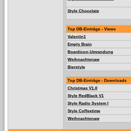
Style Chocolate
Top DB-Einträge - Views
Valentin1
Empty Brain
Boardicon-Umrandung
Weihnachtenaw
Bierstyle
Top DB-Einträge - Downloads
Christmas V1.0
Style RedBlack V1
Style Radio System I
Style Coffeetime
Weihnachtenaw