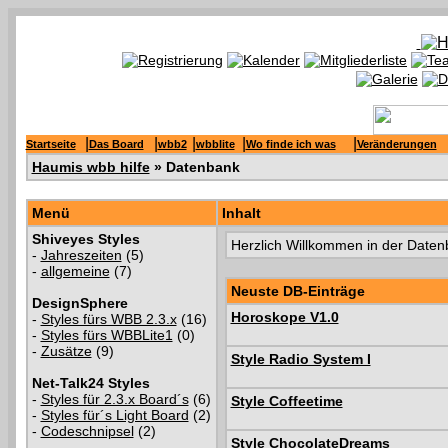
|
|
|
|
|
Startseite
Das Board
wbb2
wbblite
Wo finde ich was
Veränderungen
Haumis wbb hilfe
» Datenbank
Menü
Inhalt
Shiveyes Styles
Herzlich Willkommen in der Date
-
Jahreszeiten
(5)
-
allgemeine
(7)
Neuste DB-Einträge
DesignSphere
Horoskope V1.0
-
Styles fürs WBB 2.3.x
(16)
-
Styles fürs WBBLite1
(0)
-
Zusätze
(9)
Style Radio System I
Net-Talk24 Styles
-
Styles für 2.3.x Board´s
(6)
Style Coffeetime
-
Styles für´s Light Board
(2)
-
Codeschnipsel
(2)
Style ChocolateDreams