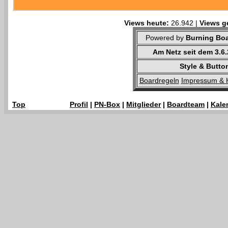
Views heute:
26.942 |
Views g
Powered by
Burning Boa
Am Netz seit dem 3.6
Style & Butto
Boardregeln
Impressum & 
Top
Profil
|
PN-Box
|
Mitglieder
|
Boardteam
|
Kale