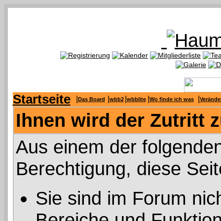
Startseite
|
|
|
|
|
Das Board
wbb2
wbblite
Wo finde ich was
Verände
Ihnen wird der Zutritt 
Aus einem der folgenden
Berechtigung, diese Seit
Sie sind im Forum nic
Bereiche und Funktion