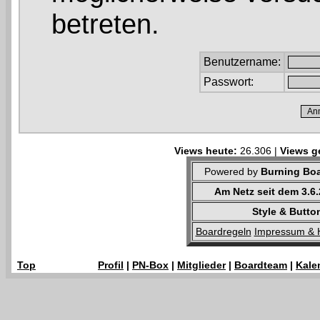
betreten.
Benutzername:
Passwort:
Views heute:
26.306 |
Views g
Powered by
Burning Boa
Am Netz seit dem 3.6
Style & Butto
Boardregeln
Impressum & 
Top
Profil
|
PN-Box
|
Mitglieder
|
Boardteam
|
Kale