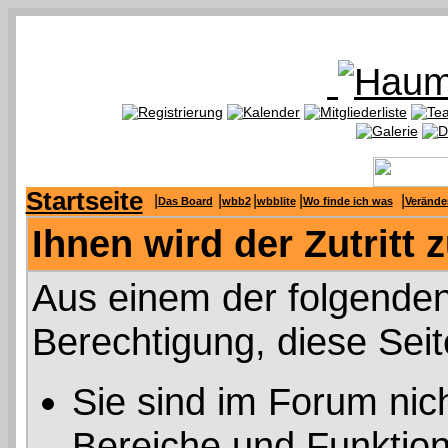
Startseite
|
|
|
|
|
Das Board
wbb2
wbblite
Wo finde ich was
Verände
Ihnen wird der Zutritt 
Aus einem der folgenden
Berechtigung, diese Seit
Sie sind im Forum nic
Bereiche und Funktion