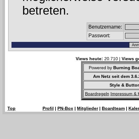
betreten.
Benutzername:
Passwort:
Views heute:
20.710 |
Views g
Powered by
Burning Boa
Am Netz seit dem 3.6
Style & Butto
Boardregeln
Impressum & 
Top
Profil
|
PN-Box
|
Mitglieder
|
Boardteam
|
Kale