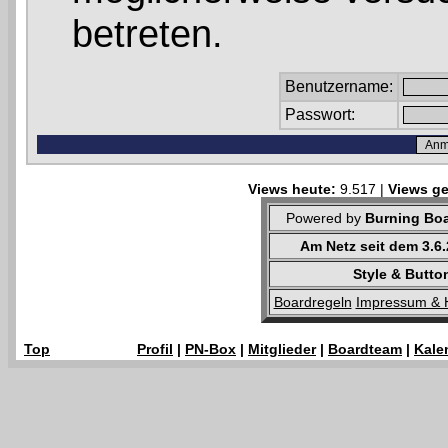
betreten.
Benutzername:
Passwort:
Views heute:
9.517 |
Views ge
Powered by
Burning Boa
Am Netz seit dem 3.6
Style & Butto
Boardregeln
Impressum & 
Top
Profil
|
PN-Box
|
Mitglieder
|
Boardteam
|
Kale