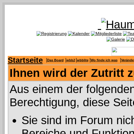
Startseite
|
|
|
|
|
Das Board
wbb2
wbblite
Wo finde ich was
Verände
Ihnen wird der Zutritt 
Aus einem der folgenden
Berechtigung, diese Seit
Sie sind im Forum nic
Bereiche und Funktion