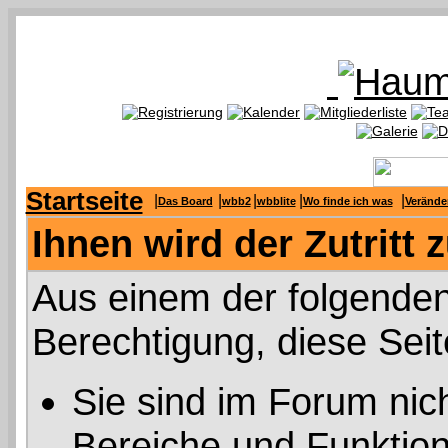
Startseite
|
|
|
|
|
Das Board
wbb2
wbblite
Wo finde ich was
Verände
Ihnen wird der Zutritt 
Aus einem der folgenden
Berechtigung, diese Seit
Sie sind im Forum nic
Bereiche und Funktion