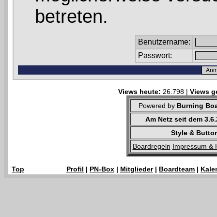
betreten.
Benutzername:
Passwort:
Views heute:
26.798 |
Views g
Powered by
Burning Boa
Am Netz seit dem 3.6
Style & Butto
Boardregeln
Impressum & 
Top
Profil
|
PN-Box
|
Mitglieder
|
Boardteam
|
Kale