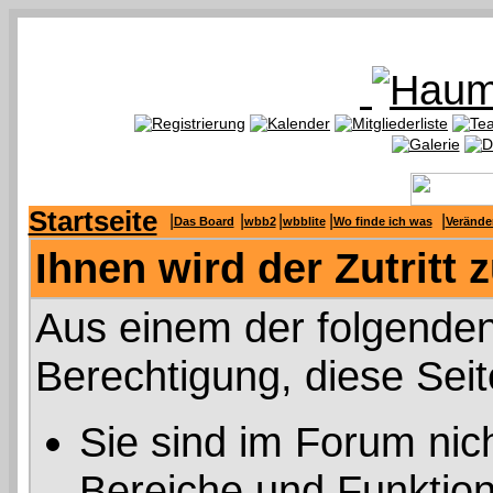
Startseite
|
|
|
|
|
Das Board
wbb2
wbblite
Wo finde ich was
Verände
Ihnen wird der Zutritt 
Aus einem der folgenden
Berechtigung, diese Seit
Sie sind im Forum nic
Bereiche und Funktion