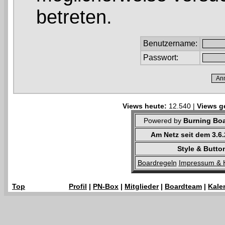
betreten.
Benutzername:
Passwort:
Views heute:
12.540 |
Views g
Powered by
Burning Boa
Am Netz seit dem 3.6
Style & Butto
Boardregeln
Impressum & 
Top
Profil
|
PN-Box
|
Mitglieder
|
Boardteam
|
Kale