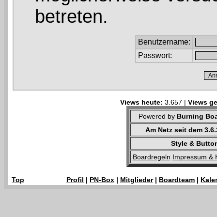
betreten.
Benutzername:
Passwort:
Views heute:
3.657 |
Views ge
Powered by
Burning Boa
Am Netz seit dem 3.6
Style & Butto
Boardregeln
Impressum & 
Top
Profil
|
PN-Box
|
Mitglieder
|
Boardteam
|
Kale