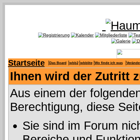
Startseite
|
|
|
|
|
Das Board
wbb2
wbblite
Wo finde ich was
Verände
Ihnen wird der Zutritt 
Aus einem der folgenden
Berechtigung, diese Seit
Sie sind im Forum nic
Bereiche und Funktion