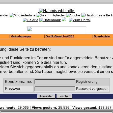
|
|
|
Veränderungen
Grafik-Bereich-WBB2
Boardspiele
ng, diese Seite zu betreten:
e und Funktionen im Forum sind nur für angemeldete Benutzer z
gistriert sind, können Sie dies hier tun
.
lden Sie sich gegebenenfalls ab und kontaktieren den zuständi
n vorbehalten sind. Sie haben möglicherweise versucht einen s
Benutzername:
Registrierung
Passwort:
Passwort vergessen
ws heute:
29.065 |
Views gestern:
25.536 |
Views gesamt:
139.257.