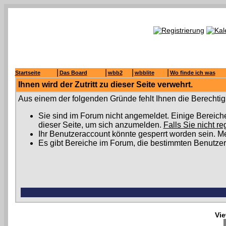
|
|
|
|
Startseite
Das Board
wbb2
wbblite
Wo finde ich was
Ihnen wird der Zutritt zu dieser Seite verwehrt.
Aus einem der folgenden Gründe fehlt Ihnen die Berechtigu
Sie sind im Forum nicht angemeldet. Einige Bereich
dieser Seite, um sich anzumelden.
Falls Sie nicht re
Ihr Benutzeraccount könnte gesperrt worden sein. Me
Es gibt Bereiche im Forum, die bestimmten Benutzer
Vie