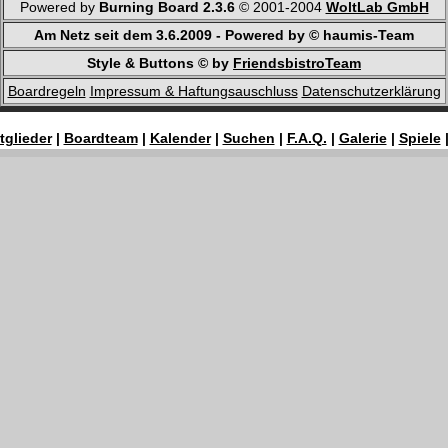
Powered by
Burning Board 2.3.6
© 2001-2004
WoltLab GmbH
Am Netz seit dem 3.6.2009 - Powered by © haumis-Team
Style & Buttons © by
FriendsbistroTeam
Boardregeln
Impressum & Haftungsauschluss
Datenschutzerklärung
tglieder
|
Boardteam
|
Kalender
|
Suchen
|
F.A.Q.
|
Galerie
|
Spiele