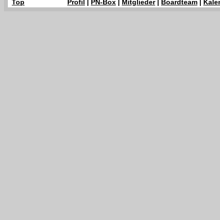
Top
Profil
|
PN-Box
|
Mitglieder
|
Boardteam
|
Kale