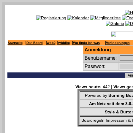
|
|
|
|
|
Startseite
Das Board
wbb2
wbblite
Wo finde ich was
Veränderungen
Anmeldung
Benutzername:
Passwort:
Views heute:
442 |
Views ges
Powered by
Burning Boa
Am Netz seit dem 3.6
Style & Butto
Boardregeln
Impressum & 